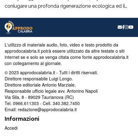
coniugare una profonda rigenerazione ecologica ed il
rispetto dei vincoli normativi, che costituirà “una svolta
epocale”, sul fronte della depurazione per la città di
Catanzaro consentendole di venir fuori anche dalla
relativa procedura d’infrazione comunitaria. Nel
capoluogo di Regione, […]
L'utilizzo di materiale audio, foto, video e testo prodotto da
approdocalabria.it potrà essere utilizzato da altre testate o siti
internet se e solo se venga citata come fonte approdocalabria.it
con collegamento al giornale.
© 2023 approdocalabria.it - Tutti i diritti riservati.
Direttore responsabile Luigi Longo.
Direttore editoriale Antonio Marziale.
Responsabile ufficio legale avv. Antonino Napoli
Via Sila, 8 - 89029 Taurianova (RC)
Tel. 0966.611303 - Cell. 340.382.7450
Email: redazione@approdocalabria.it
Informazioni
Accedi