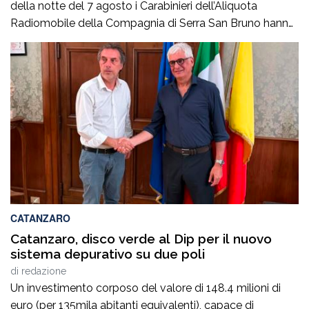
della notte del 7 agosto i Carabinieri dell’Aliquota
Radiomobile della Compagnia di Serra San Bruno hanno
arrestato a Vazzano un 27enne, originario e residente a
Cinquefrondi, ritenuto responsabile, allo stato degli
accertamenti, di ricettazione in concorso. Intorno alle
3.30, durante un servizio perlustrativo, i militari […]
CATANZARO
Catanzaro, disco verde al Dip per il nuovo
sistema depurativo su due poli
di
redazione
Un investimento corposo del valore di 148.4 milioni di
euro (per 135mila abitanti equivalenti), capace di