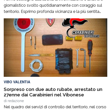
giornalistico svolto quotidianamente con coraggio sul
territorio. Esprimo profonda vicinanza e la più sentita
solidarietà al Direttore di Approdo Calabria, Luigi Longo,
e a tutta la redazione per i recenti e incresciosi episodi
che hanno interessato la testata. Il lavoro svolto da
Approdo Calabria rappresenta un […]
VIBO VALENTIA
Sorpreso con due auto rubate, arrestato un
27enne dai Carabinieri nel Vibonese
di
redazione
Nel quadro dei servizi di controllo del territorio, nel corso