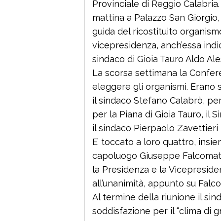
Provinciale di Reggio Calabria. 
mattina a Palazzo San Giorgio, 
guida del ricostituito organism
vicepresidenza, anch’essa indica
sindaco di Gioia Tauro Aldo Ale
La scorsa settimana la Conferen
eleggere gli organismi. Erano 
il sindaco Stefano Calabrò, per 
per la Piana di Gioia Tauro, il
il sindaco Pierpaolo Zavettieri
E’ toccato a loro quattro, ins
capoluogo Giuseppe Falcomatà,
la Presidenza e la Vicepreside
all’unanimità, appunto su Falc
Al termine della riunione il s
soddisfazione per il “clima di 