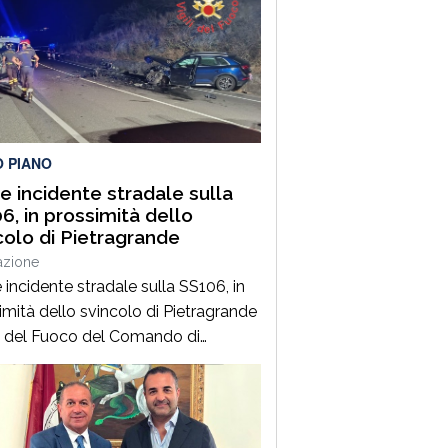
O PIANO
e incidente stradale sulla
6, in prossimità dello
colo di Pietragrande
azione
 incidente stradale sulla SS106, in
imità dello svincolo di Pietragrande
ili del Fuoco del Comando di
zaro, Distaccamento di Soverato,
intervenuti sulla SS106, in
mità dello svincolo per la località
agrande, per un grave incidente