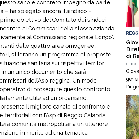
 questo sano e concreto impegno da parte
strad
tà – ha spiegato ancora il sindaco –
Panda
primo obiettivo del Comitato dei sindaci
sinist
 incontro ai Commissari della stessa Azienda
REGG
ssivamente al Commissario regionale Longo”.
Giov
entanti delle quattro aree omogenee,
Dire
ritori, stileranno un programma di proposte
di R
ituazione sanitaria sui rispettivi territori.
di
red
Giova
 in un unico documento che sarà
gener
commissari dell’Asp reggina. Un modo
L’ing
perativo di proseguire questo confronto,
esperi
iatamente utile ad un organismo,
ammin
ppresenta il migliore canale di confronto e
infras
 territoriali con l’Asp di Reggio Calabria,
stato
tera comunità metropolitana un ulteriore
Sicil
tenzione in merito ad una tematica
Calab