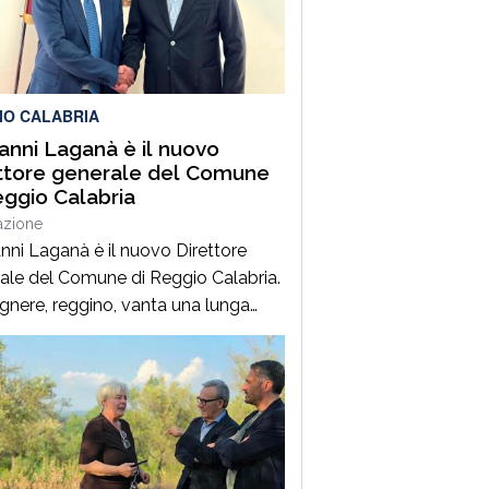
ale che ha coinvolto una Fiat
, un’Audi e una motocicletta.Nel
ro ha perso la vita il […]
IO CALABRIA
anni Laganà è il nuovo
ttore generale del Comune
eggio Calabria
azione
nni Laganà è il nuovo Direttore
ale del Comune di Reggio Calabria.
egnere, reggino, vanta una lunga
enza ai vertici della pubblica
istrazione e della gestione delle
trutture in Calabria ed in Sicilia. È
 Vice Direttore regionale Anas
ia, Capo Compartimento Anas
ria, Direttore generale della