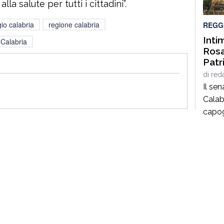
la salute per tutti i cittadini”.
Regio
della 
io calabria
regione calabria
REGG
Intim
Calabria
Rosar
Patr
impr
di
red
non 
Il sen
soli”
Calabr
capog
nella
Antima
Rodi 
Rosar
volte 
danne
si è v