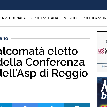
IA
CRONACA
SPORT
ITALIA
MONDO
POLITICA
IN
iano
alcomatà eletto
della Conferenza
dell’Asp di Reggio