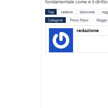
fondamentale come è il diritto al
Tag
calabria
falcomatà
regg
Categorie
Primo Piano
Reggio 
redazione