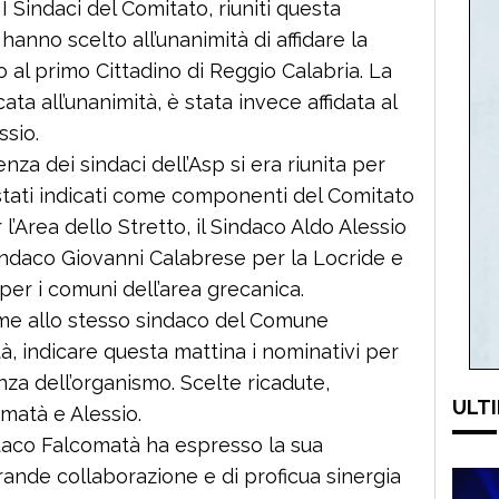
I Sindaci del Comitato, riuniti questa
hanno scelto all’unanimità di affidare la
o al primo Cittadino di Reggio Calabria. La
ta all’unanimità, è stata invece affidata al
ssio.
za dei sindaci dell’Asp si era riunita per
stati indicati come componenti del Comitato
l’Area dello Stretto, il Sindaco Aldo Alessio
 Sindaco Giovanni Calabrese per la Locride e
 per i comuni dell’area grecanica.
ieme allo stesso sindaco del Comune
 indicare questa mattina i nominativi per
nza dell’organismo. Scelte ricadute,
ULTI
omatà e Alessio.
indaco Falcomatà ha espresso la sua
grande collaborazione e di proficua sinergia