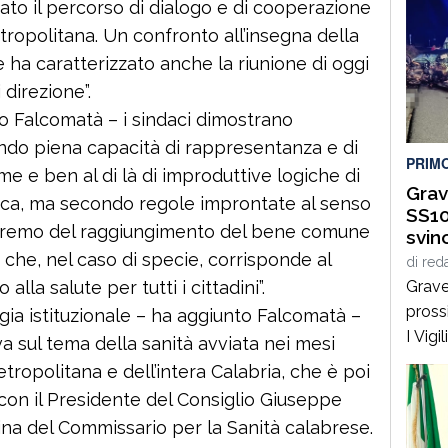
zato il percorso di dialogo e di cooperazione
Metropolitana. Un confronto all’insegna della
e ha caratterizzato anche la riunione di oggi
 direzione”.
o Falcomatà – i sindaci dimostrano
ndo piena capacità di rappresentanza e di
PRIM
e e ben al di là di improduttive logiche di
Grav
tica, ma secondo regole improntate al senso
SS10
 supremo del raggiungimento del bene comune
svin
che, nel caso di specie, corrisponde al
di
red
Grave
o alla salute per tutti i cittadini”.
pross
gia istituzionale – ha aggiunto Falcomatà –
I Vig
va sul tema della sanità avviata nei mesi
Catan
etropolitana e dell’intera Calabria, che è poi
sono 
 con il Presidente del Consiglio Giuseppe
prossi
na del Commissario per la Sanità calabrese.
Pietr