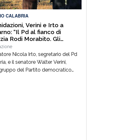
ne Calabria e Direttore generale
ItalConsult Spa, […]
IO CALABRIA
idazioni, Verini e Irto a
no: “Il Pd al fianco di
izia Rodi Morabito. Gli
enditori e i lavoratori onesti
azione
posso essere lasciati da
atore Nicola Irto, segretario del Pd
ia, e il senatore Walter Verini,
ruppo del Partito democratico
 Commissione parlamentare
fia, hanno fatto visita a Patrizia
Morabito, imprenditrice agricola di
no (Rc) la cui azienda è stata più
colpita da incendi, furti e
ggiamenti. L’ultimo grave episodio
erificato nei giorni scorsi […]