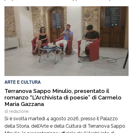
del Consiglio dei ministri, del nuovo Programma
operativo della sanità calabrese per il triennio 2026-
2028. È l’ennesima denuncia del personale della sanità,
che attesta una crisi gravissima del settore, purtroppo
negata dai […]
ARTE E CULTURA
Terranova Sappo Minulio, presentato il
romanzo “L’Archivista di poesie” di Carmelo
Maria Gazzana
di
redazione
Si è svolta martedì 4 agosto 2026, presso il Palazzo
della Storia, dell’Arte e della Cultura di Terranova Sappo