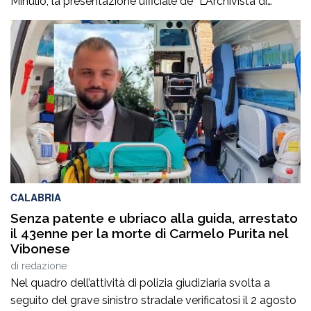
Minulio, la presentazione ufficiale de “L’Archivista di
poesie”, secondo romanzo del giovane scrittore Carmelo
Maria Gazzana.La serata ha rappresentato un
importante momento d’incontro tra letteratura, arte e
territorio, offrendo al pubblico l’opportunità di conoscere
più da […]
CALABRIA
Senza patente e ubriaco alla guida, arrestato
il 43enne per la morte di Carmelo Purita nel
Vibonese
di
redazione
Nel quadro dell’attività di polizia giudiziaria svolta a
seguito del grave sinistro stradale verificatosi il 2 agosto