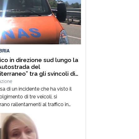
BRIA
fico in direzione sud lungo la
Autostrada del
terraneo” tra gli svincoli di
lia Grimaldi e San Mango
azione
uino
a di un incidente che ha visto il
lgimento di tre veicoli, si
rano rallentamenti al traffico in
ione sud lungo la A2 “Autostrada del
erraneo”, nel tratto compreso tra gli
li di Altilia Grimaldi (CS) e San
 D’Aquino (CZ). Sul posto è