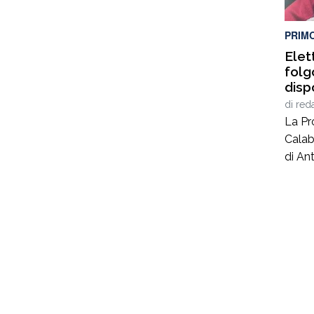
illega
coord
PRIM
Elet
folg
disp
sequ
di
red
ditt
La Pr
Calab
di Ant
40 an
lavor
nel c
coord
Giusep
carab
al se
privat