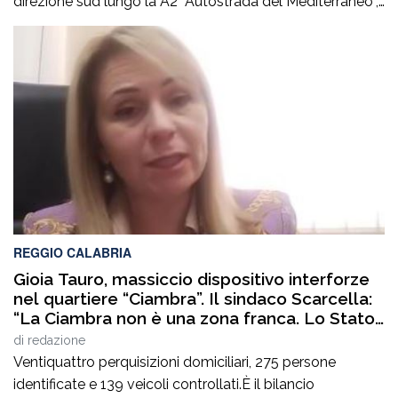
direzione sud lungo la A2 “Autostrada del Mediterraneo”,
nel tratto compreso tra gli svincoli di Altilia Grimaldi (CS)
e San Mango D’Aquino (CZ). Sul posto è intervenuto il
personale Anas, il 118 e il soccorso meccanico […]
REGGIO CALABRIA
Gioia Tauro, massiccio dispositivo interforze
nel quartiere “Ciambra”. Il sindaco Scarcella:
“La Ciambra non è una zona franca. Lo Stato
c’è e si vede”
di
redazione
Ventiquattro perquisizioni domiciliari, 275 persone
identificate e 139 veicoli controllati.È il bilancio