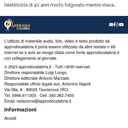
l’elettricista di 40 anni morto folgorato mentre stava
lavorando al montaggio delle luminarie nel comune
di Calanna. Le indagini, coordinate dalla Procura guidata
da Giuseppe Borrelli, sono affidate ai carabinieri, che
hanno proceduto anche al sequestro del furgone della
ditta privata per la quale lavorava […]
L'utilizzo di materiale audio, foto, video e testo prodotto da
approdocalabria.it potrà essere utilizzato da altre testate o siti
internet se e solo se venga citata come fonte approdocalabria.it
con collegamento al giornale.
© 2023 approdocalabria.it - Tutti i diritti riservati.
Direttore responsabile Luigi Longo.
Direttore editoriale Antonio Marziale.
Responsabile ufficio legale avv. Antonino Napoli
Via Sila, 8 - 89029 Taurianova (RC)
Tel. 0966.611303 - Cell. 340.382.7450
Email: redazione@approdocalabria.it
Informazioni
Accedi