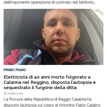
dell’imponente operazione di controllo del territorio
condotta il7 agosto nel quartiere Ciambra di Gioia Tauro,
nell’ambito di un servizio straordinario ad “Alto Impatto”
disposto per rafforzare la presenza delle istituzioni e
contrastare ogni forma di illegalità. Un’azione massiccia
e coordinata che ha visto […]
PRIMO PIANO
Elettricista di 40 anni morto folgorato a
Calanna nel Reggino, disposta l’autopsia e
sequestrato il furgone della ditta
di
redazione
La Procura della Repubblica di Reggio Calabria ha
disposto l’autopsia sul corpo di Antonino Fabio Calabrò,