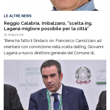
LE ALTRE NEWS
Reggio Calabria, Imbalzano, “scelta ing.
Laganà migliore possibile per la città”
di
redazione
“Bene ha fatto il Sindaco on. Francesco Cannizzaro ad
orientarsi con convinzione nella scelta dell’ing. Giovanni
Laganà a nuovo direttore generale del Comune di
Reggio in questa fase storica. Un manager di altissimo
profilo che avendo maturato con successo esperienze in
ruoli di alta responsabilità sia sul versante tecnico che in
quello amministrativo -contabile costituisce […]