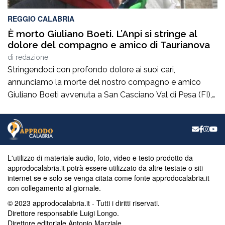
REGGIO CALABRIA
È morto Giuliano Boeti. L’Anpi si stringe al
dolore del compagno e amico di Taurianova
di
redazione
Stringendoci con profondo dolore ai suoi cari,
annunciamo la morte del nostro compagno e amico
Giuliano Boeti avvenuta a San Casciano Val di Pesa (FI),
venerdi 7 agosto 2026. Giuliano, fin da giovane e con
passione ha fatto parte di quella schiera di comunisti, di
uomini di sinistra, di democratici taurianovesi che non
hanno mai […]
L'utilizzo di materiale audio, foto, video e testo prodotto da
approdocalabria.it potrà essere utilizzato da altre testate o siti
internet se e solo se venga citata come fonte approdocalabria.it
con collegamento al giornale.
© 2023 approdocalabria.it - Tutti i diritti riservati.
Direttore responsabile Luigi Longo.
Direttore editoriale Antonio Marziale.