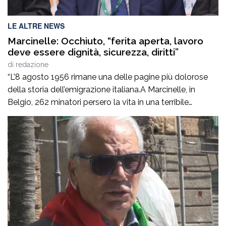
LE ALTRE NEWS
Marcinelle: Occhiuto, “ferita aperta, lavoro
deve essere dignità, sicurezza, diritti”
di
redazione
“L’8 agosto 1956 rimane una delle pagine più dolorose
della storia dell’emigrazione italiana.A Marcinelle, in
Belgio, 262 minatori persero la vita in una terribile
tragedia, 136 erano italiani e tra loro c’erano moltissimi
calabresi.Settant’anni dopo, il tempo non può cancellare
il dolore di quelle famiglie e il sacrificio di quegli uomini
che avevano lasciato la […]