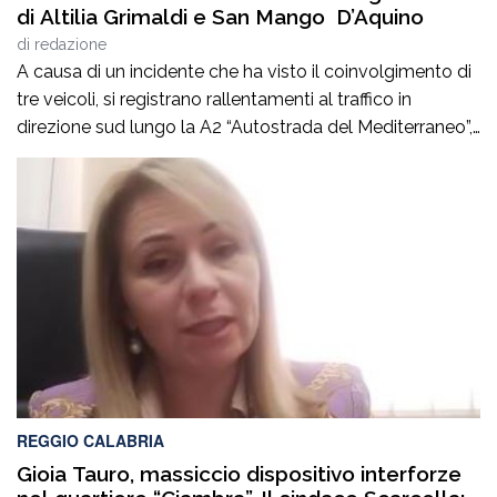
di Altilia Grimaldi e San Mango D’Aquino
di
redazione
A causa di un incidente che ha visto il coinvolgimento di
tre veicoli, si registrano rallentamenti al traffico in
direzione sud lungo la A2 “Autostrada del Mediterraneo”,
nel tratto compreso tra gli svincoli di Altilia Grimaldi (CS)
e San Mango D’Aquino (CZ). Sul posto è intervenuto il
personale Anas, il 118 e il soccorso meccanico […]
REGGIO CALABRIA
Gioia Tauro, massiccio dispositivo interforze