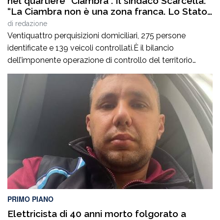
nel quartiere “Ciambra”. Il sindaco Scarcella:
“La Ciambra non è una zona franca. Lo Stato
c’è e si vede”
di
redazione
Ventiquattro perquisizioni domiciliari, 275 persone
identificate e 139 veicoli controllati.È il bilancio
dell’imponente operazione di controllo del territorio
condotta il7 agosto nel quartiere Ciambra di Gioia Tauro,
nell’ambito di un servizio straordinario ad “Alto Impatto”
disposto per rafforzare la presenza delle istituzioni e
contrastare ogni forma di illegalità. Un’azione massiccia
e coordinata che ha visto […]
PRIMO PIANO
Elettricista di 40 anni morto folgorato a