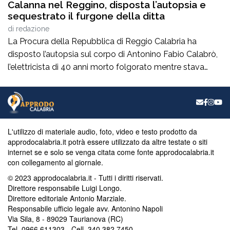
Calanna nel Reggino, disposta l’autopsia e
sequestrato il furgone della ditta
di
redazione
La Procura della Repubblica di Reggio Calabria ha
disposto l’autopsia sul corpo di Antonino Fabio Calabrò,
l’elettricista di 40 anni morto folgorato mentre stava
lavorando al montaggio delle luminarie nel comune
di Calanna. Le indagini, coordinate dalla Procura guidata
da Giuseppe Borrelli, sono affidate ai carabinieri, che
hanno proceduto anche al sequestro del furgone della
ditta privata per la quale lavorava […]
L'utilizzo di materiale audio, foto, video e testo prodotto da
approdocalabria.it potrà essere utilizzato da altre testate o siti
internet se e solo se venga citata come fonte approdocalabria.it
con collegamento al giornale.
© 2023 approdocalabria.it - Tutti i diritti riservati.
Direttore responsabile Luigi Longo.
Direttore editoriale Antonio Marziale.
Responsabile ufficio legale avv. Antonino Napoli
Via Sila, 8 - 89029 Taurianova (RC)
Tel. 0966.611303 - Cell. 340.382.7450