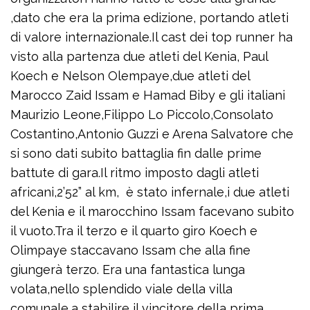
,dato che era la prima edizione, portando atleti
di valore internazionale.Il cast dei top runner ha
visto alla partenza due atleti del Kenia, Paul
Koech e Nelson Olempaye,due atleti del
Marocco Zaid Issam e Hamad Biby e gli italiani
Maurizio Leone,Filippo Lo Piccolo,Consolato
Costantino,Antonio Guzzi e Arena Salvatore che
si sono dati subito battaglia fin dalle prime
battute di gara.Il ritmo imposto dagli atleti
africani,2’52” al km, è stato infernale,i due atleti
del Kenia e il marocchino Issam facevano subito
il vuoto.Tra il terzo e il quarto giro Koech e
Olimpaye staccavano Issam che alla fine
giungerà terzo. Era una fantastica lunga
volata,nello splendido viale della villa
comunale,a stabilire il vincitore della prima