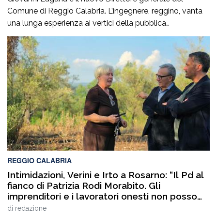
Comune di Reggio Calabria. L’ingegnere, reggino, vanta
una lunga esperienza ai vertici della pubblica
amministrazione e della gestione delle infrastrutture in
Calabria ed in Sicilia. È stato Vice Direttore regionale
Anas Sicilia, Capo Compartimento Anas Calabria,
Direttore generale della Regione Calabria e Direttore
generale della ItalConsult Spa, […]
REGGIO CALABRIA
Intimidazioni, Verini e Irto a Rosarno: “Il Pd al
fianco di Patrizia Rodi Morabito. Gli
imprenditori e i lavoratori onesti non posso
essere lasciati da soli”
di
redazione