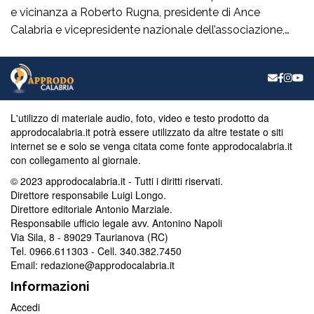
e vicinanza a Roberto Rugna, presidente di Ance
Calabria e vicepresidente nazionale dell’associazione,
per il grave episodio che ha colpito il cantiere della sua
azienda a Schiavonea (Cs), dove sono stati
pesantemente danneggiati alcuni mezzi meccanici”. Il
segretario regionale del partito, il senatore Nicola Irto,
condanna […]
L'utilizzo di materiale audio, foto, video e testo prodotto da
approdocalabria.it potrà essere utilizzato da altre testate o siti
internet se e solo se venga citata come fonte approdocalabria.it
con collegamento al giornale.
© 2023 approdocalabria.it - Tutti i diritti riservati.
Direttore responsabile Luigi Longo.
Direttore editoriale Antonio Marziale.
Responsabile ufficio legale avv. Antonino Napoli
Via Sila, 8 - 89029 Taurianova (RC)
Tel. 0966.611303 - Cell. 340.382.7450
Email: redazione@approdocalabria.it
Informazioni
Accedi