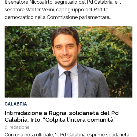
Il senatore Nicola Irto, segretario del Pd Calabria, e il
senatore Walter Verini, capogruppo del Partito
democratico nella Commissione parlamentare
Antimafia, hanno fatto visita a Patrizia Rodi Morabito,
imprenditrice agricola di Rosarno (Rc) la cui azienda è
stata più volte colpita da incendi, furti e danneggiamenti.
L’ultimo grave episodio si è verificato nei giorni scorsi […]
CALABRIA
Intimidazione a Rugna, solidarietà del Pd
Calabria. Irto: “Colpita l’intera comunità”
di
redazione
Con una nota ufficiale, “il Pd Calabria esprime solidarietà