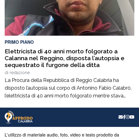
PRIMO PIANO
Elettricista di 40 anni morto folgorato a
Calanna nel Reggino, disposta l’autopsia e
sequestrato il furgone della ditta
di
redazione
La Procura della Repubblica di Reggio Calabria ha
disposto l’autopsia sul corpo di Antonino Fabio Calabrò,
l’elettricista di 40 anni morto folgorato mentre stava
lavorando al montaggio delle luminarie nel comune
di Calanna. Le indagini, coordinate dalla Procura guidata
da Giuseppe Borrelli, sono affidate ai carabinieri, che
hanno proceduto anche al sequestro del furgone della
ditta privata per la quale lavorava […]
L'utilizzo di materiale audio, foto, video e testo prodotto da