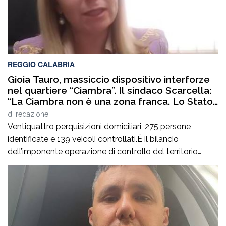
REGGIO CALABRIA
Gioia Tauro, massiccio dispositivo interforze
nel quartiere “Ciambra”. Il sindaco Scarcella:
“La Ciambra non è una zona franca. Lo Stato
c’è e si vede”
di
redazione
Ventiquattro perquisizioni domiciliari, 275 persone
identificate e 139 veicoli controllati.È il bilancio
dell’imponente operazione di controllo del territorio
condotta il7 agosto nel quartiere Ciambra di Gioia Tauro,
nell’ambito di un servizio straordinario ad “Alto Impatto”
disposto per rafforzare la presenza delle istituzioni e
contrastare ogni forma di illegalità. Un’azione massiccia
e coordinata che ha visto […]