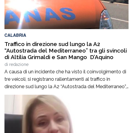
CALABRIA
Traffico in direzione sud lungo la A2
“Autostrada del Mediterraneo” tra gli svincoli
di Altilia Grimaldi e San Mango D’Aquino
di
redazione
A causa di un incidente che ha visto il coinvolgimento di
tre veicoli, si registrano rallentamenti al traffico in
direzione sud lungo la A2 “Autostrada del Mediterraneo”,
nel tratto compreso tra gli svincoli di Altilia Grimaldi (CS)
e San Mango D’Aquino (CZ). Sul posto è intervenuto il
personale Anas, il 118 e il soccorso meccanico […]