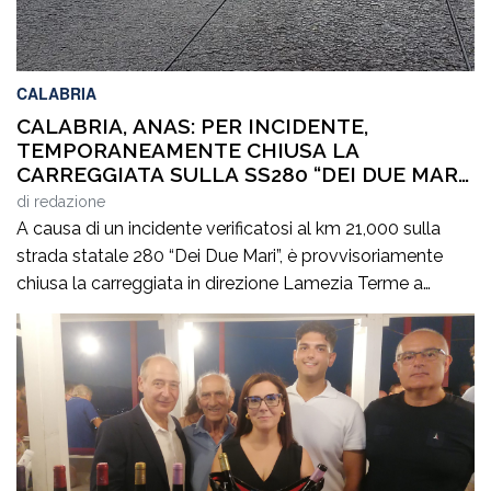
CALABRIA
CALABRIA, ANAS: PER INCIDENTE,
TEMPORANEAMENTE CHIUSA LA
CARREGGIATA SULLA SS280 “DEI DUE MARI”,
IN DIREZIONE LAMEZIA TERME
di
redazione
A causa di un incidente verificatosi al km 21,000 sulla
strada statale 280 “Dei Due Mari”, è provvisoriamente
chiusa la carreggiata in direzione Lamezia Terme a
Marcellinara (CZ). Il sinistro, le cui cause sono in corso di
accertamento, ha coinvolto un mezzo pesante e un
veicolo leggero provocando il ferimento di cinque
persone. Il traffico […]