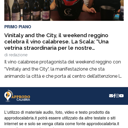
PRIMO PIANO
Vinitaly and the City, il weekend reggino
celebra il vino calabrese. La Scala: “Una
vetrina straordinaria per le nostre
eccellenze”
di
redazione
Il vino calabrese protagonista del weekend reggino con
“Vinitaly and the City“, la manifestazione che sta
animando la città e che porta al centro dell’attenzione le
eccellenze enologiche del territorio. Un appuntamento
che incrocia promozione, cultura, turismo e
valorizzazione delle produzioni locali e che raccoglie il
plauso del consigliere comunaleRocco La Scala. “È una
manifestazione […]
L'utilizzo di materiale audio, foto, video e testo prodotto da
approdocalabria.it potrà essere utilizzato da altre testate o siti
internet se e solo se venga citata come fonte approdocalabria.it