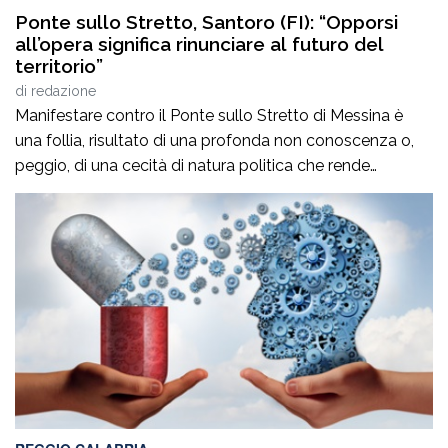
Ponte sullo Stretto, Santoro (FI): “Opporsi
all’opera significa rinunciare al futuro del
territorio”
di
redazione
Manifestare contro il Ponte sullo Stretto di Messina è
una follia, risultato di una profonda non conoscenza o,
peggio, di una cecità di natura politica che rende
incapaci di comprendere il valore dell’Opera per il nostro
territorio e per la nostra Città in termini di crescita
occupazionale e rilancio dell’economia. Non è vuota
propaganda. A […]