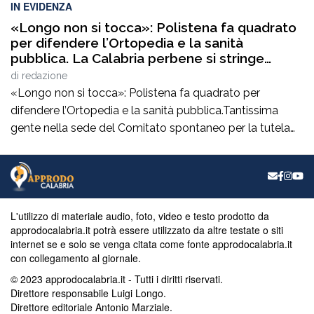
IN EVIDENZA
«Longo non si tocca»: Polistena fa quadrato
per difendere l’Ortopedia e la sanità
pubblica. La Calabria perbene si stringe
intorno al comitato spontaneo per la tutela
di
redazione
della salute
«Longo non si tocca»: Polistena fa quadrato per
difendere l’Ortopedia e la sanità pubblica.Tantissima
gente nella sede del Comitato spontaneo per la tutela
della salute e per la difesa della sanità pubblica,
dell’Ortopedia di Polistena e, soprattutto, del direttore di
Approdo Luigi Longo, dopo l’avviso di garanzia da parte
della Procura di Messina.Sono intervenuti, in […]
L'utilizzo di materiale audio, foto, video e testo prodotto da
approdocalabria.it potrà essere utilizzato da altre testate o siti
internet se e solo se venga citata come fonte approdocalabria.it
con collegamento al giornale.
© 2023 approdocalabria.it - Tutti i diritti riservati.
Direttore responsabile Luigi Longo.
Direttore editoriale Antonio Marziale.