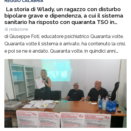
REGGIO CALABRIA
La storia di Wlady, un ragazzo con disturbo
bipolare grave e dipendenza, a cui il sistema
sanitario ha risposto con quaranta TSO in
quindici anni
di
redazione
di Giuseppe Foti, educatore psichiatrico Quaranta volte.
Quaranta volte il sistema è arrivato, ha contenuto la crisi,
e poi se ne è andato. Quaranta volte, in quindici anni,
senza mai costruire un percorso. Senza mai chiedersi
perché.Sua madre si chiama Sara. Suo figlio si chiama
Wlady.Wlady ha un disturbo bipolare grave e una
dipendenza che […]