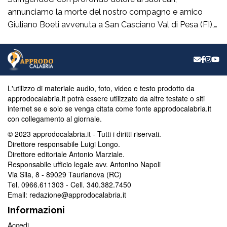
annunciamo la morte del nostro compagno e amico
Giuliano Boeti avvenuta a San Casciano Val di Pesa (FI),
venerdi 7 agosto 2026. Giuliano, fin da giovane e con
passione ha fatto parte di quella schiera di comunisti, di
uomini di sinistra, di democratici taurianovesi che non
hanno mai […]
L'utilizzo di materiale audio, foto, video e testo prodotto da
approdocalabria.it potrà essere utilizzato da altre testate o siti
internet se e solo se venga citata come fonte approdocalabria.it
con collegamento al giornale.
© 2023 approdocalabria.it - Tutti i diritti riservati.
Direttore responsabile Luigi Longo.
Direttore editoriale Antonio Marziale.
Responsabile ufficio legale avv. Antonino Napoli
Via Sila, 8 - 89029 Taurianova (RC)
Tel. 0966.611303 - Cell. 340.382.7450
Email: redazione@approdocalabria.it
Informazioni
Accedi