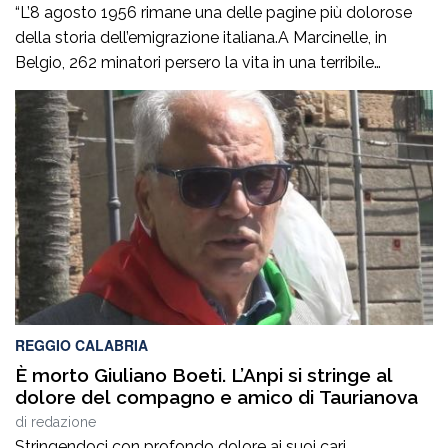
“L’8 agosto 1956 rimane una delle pagine più dolorose
della storia dell’emigrazione italiana.A Marcinelle, in
Belgio, 262 minatori persero la vita in una terribile
tragedia, 136 erano italiani e tra loro c’erano moltissimi
calabresi.Settant’anni dopo, il tempo non può cancellare
il dolore di quelle famiglie e il sacrificio di quegli uomini
che avevano lasciato la […]
REGGIO CALABRIA
È morto Giuliano Boeti. L’Anpi si stringe al
dolore del compagno e amico di Taurianova
di
redazione
Stringendoci con profondo dolore ai suoi cari,