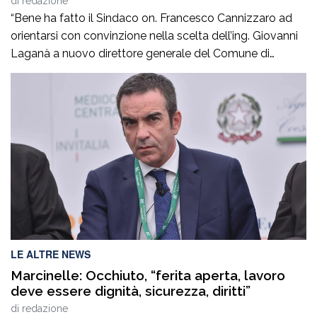
di
redazione
“Bene ha fatto il Sindaco on. Francesco Cannizzaro ad
orientarsi con convinzione nella scelta dell’ing. Giovanni
Laganà a nuovo direttore generale del Comune di
Reggio in questa fase storica. Un manager di altissimo
profilo che avendo maturato con successo esperienze in
ruoli di alta responsabilità sia sul versante tecnico che in
quello amministrativo -contabile costituisce […]
LE ALTRE NEWS
Marcinelle: Occhiuto, “ferita aperta, lavoro
deve essere dignità, sicurezza, diritti”
di
redazione