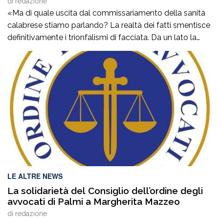
di
redazione
sanitario”
«Ma di quale uscita dal commissariamento della sanità
calabrese stiamo parlando? La realtà dei fatti smentisce
definitivamente i trionfalismi di facciata. Da un lato la
Corte dei Conti esprime un parere di non luogo a
pronuncia, dichiarando di non avere la competenza per
esprimersi. Dall’altro lato, lo stesso ministro Schillaci,
interrogato sul tema, dichiara di […]
LE ALTRE NEWS
La solidarietà del Consiglio dell’ordine degli
avvocati di Palmi a Margherita Mazzeo
di
redazione