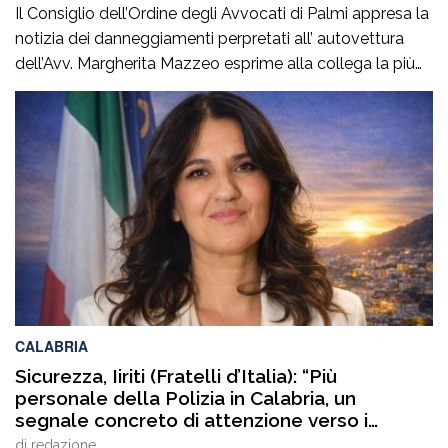
Il Consiglio dell’Ordine degli Avvocati di Palmi appresa la
notizia dei danneggiamenti perpretati all’ autovettura
dell’Avv. Margherita Mazzeo esprime alla collega la più
sincera vicinanza.Questo atto vandalico inaccettabile,
rappresenta un’aggressione non solo alla sua proprietà
ed alla sua persona, na anche alla nostra professione.In
questo momento delicato per la collega, certi di
interpretare il pensiero […]
CALABRIA
Sicurezza, Iiriti (Fratelli d’Italia): “Più
personale della Polizia in Calabria, un
segnale concreto di attenzione verso i
territori”
di
redazione