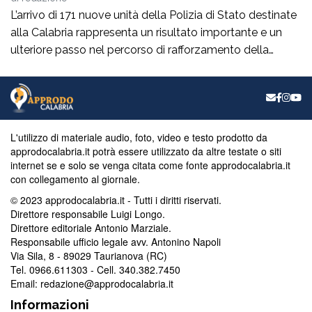
L’arrivo di 171 nuove unità della Polizia di Stato destinate
alla Calabria rappresenta un risultato importante e un
ulteriore passo nel percorso di rafforzamento della
sicurezza nella nostra regione. Da consigliera regionale
di Fratelli d’Italia accolgo con soddisfazione questa
nuova assegnazione, che dimostra l’attenzione del
Governo verso le esigenze delle comunità calabresi e
verso chi […]
L'utilizzo di materiale audio, foto, video e testo prodotto da
approdocalabria.it potrà essere utilizzato da altre testate o siti
internet se e solo se venga citata come fonte approdocalabria.it
con collegamento al giornale.
© 2023 approdocalabria.it - Tutti i diritti riservati.
Direttore responsabile Luigi Longo.
Direttore editoriale Antonio Marziale.
Responsabile ufficio legale avv. Antonino Napoli
Via Sila, 8 - 89029 Taurianova (RC)
Tel. 0966.611303 - Cell. 340.382.7450
Email: redazione@approdocalabria.it
Informazioni