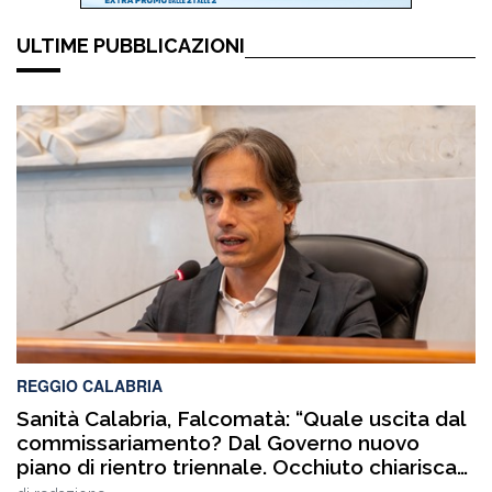
ULTIME PUBBLICAZIONI
REGGIO CALABRIA
Sanità Calabria, Falcomatà: “Quale uscita dal
commissariamento? Dal Governo nuovo
piano di rientro triennale. Occhiuto chiarisca
le tante ombre sui bilanci del comparto