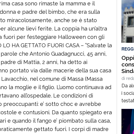
prima casa sono rimaste la mamma e il
a donna e padre del bimbo, che era sulla
lvato miracolosamente, anche se è stato
 alcune lievi ferite. La coppia ha un’altra
era fuori per festeggiare Halloween con gli
O LO HA GETTATO FUORI CASA – ”Salvate la
REGG
e parole che Antonio Guadagnucci, 45 anni,
Oppi
 padre di Mattia, 2 anni, ha detto ai
cons
anno portato via dalle macerie della sua casa
Sind
Comu
, a Lavacchio, nel comune di Massa (Massa
di
red
attes
Da al
no la moglie e il figlio. L’uomo continuava ad
i soci
rtavano all’ospedale. Le condizioni di
testat
 preoccupanti: e’ sotto choc e avrebbe
comuni
 costole e contusioni. Da quanto spiegato era
comun
iari e quando il fango e’ piombato sulla casa,
relaz
 praticamente gettato fuori. I corpi di madre
un’aut