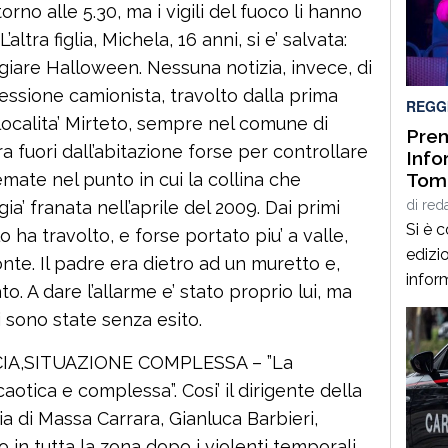
ntorno alle 5.30, ma i vigili del fuoco li hanno
sua fa
Sinda
altra figlia, Michela, 16 anni, si e’ salvata:
inter
ggiare Halloween. Nessuna notizia, invece, di
vicen
fessione camionista, travolto dalla prima
REGG
disint
in localita’ Mirteto, sempre nel comune di
Prem
ra fuori dall’abitazione forse per controllare
Info
mate nel punto in cui la collina che
Toma
pres
ia’ franata nell’aprile del 2009. Dai primi
di
red
Palm
Si è 
o ha travolto, e forse portato piu’ a valle,
edizio
nte. Il padre era dietro ad un muretto e,
infor
to. A dare l’allarme e’ stato proprio lui, ma
impre
 sono state senza esito.
calabr
agost
IA,SITUAZIONE COMPLESSA – ”La
occas
aotica e complessa”. Cosi’ il dirigente della
“Espe
ia di Massa Carrara, Gianluca Barbieri,
profe
in tutta la zona dopo i violenti temporali