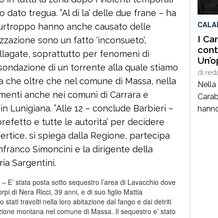
l’atte
ato tregua. ”Al di la’ delle due frane – ha
cittad
CALA
 purtroppo hanno anche causato delle
I Ca
izzazione sono un fatto ‘inconsueto’,
cont
llagate, soprattutto per fenomeni di
Un’o
esondazione di un torrente alla quale stiamo
nell
di
red
ga che oltre che nel comune di Massa, nella
Nella 
enti anche nei comuni di Carrara e
Carab
 Lunigiana. ”Alle 12 – conclude Barbieri –
hanno
straor
prefetto e tutte le autorita’ per decidere
impat
ertice, si spiega dalla Regione, partecipa
resid
franco Simoncini e la dirigente della
da te
ia Sargentini.
delle 
stata posta sotto sequestro l’area di Lavacchio dove
un’op
corpi di Nera Ricci, 39 anni, e di suo figlio Mattia
porta
ati travolti nella loro abitazione dal fango e dai detriti
coord
frazione montana nel comune di Massa. Il sequestro e’ stato