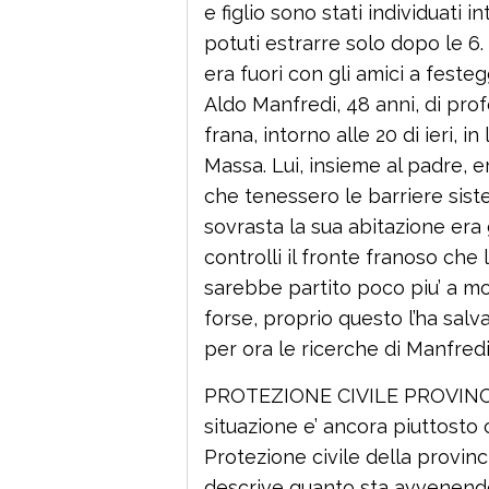
e figlio sono stati individuati i
potuti estrarre solo dopo le 6. L’
era fuori con gli amici a feste
Aldo Manfredi, 48 anni, di pro
frana, intorno alle 20 di ieri, 
Massa. Lui, insieme al padre, e
che tenessero le barriere siste
sovrasta la sua abitazione era g
controlli il fronte franoso che l
sarebbe partito poco piu’ a mo
forse, proprio questo l’ha salva
per ora le ricerche di Manfredi
PROTEZIONE CIVILE PROVINC
situazione e’ ancora piuttosto c
Protezione civile della provinc
descrive quanto sta avvenendo 