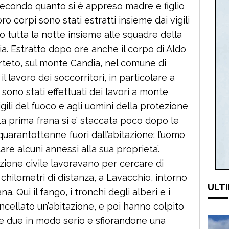
Secondo quanto si è appreso madre e figlio
ro corpi sono stati estratti insieme dai vigili
 tutta la notte insieme alle squadre della
ia. Estratto dopo ore anche il corpo di Aldo
irteto, sul monte Candia, nel comune di
il lavoro dei soccorritori, in particolare a
sono stati effettuati dei lavori a monte
igili del fuoco e agli uomini della protezione
 La prima frana si e’ staccata poco dopo le
quarantottenne fuori dall’abitazione: l’uomo
re alcuni annessi alla sua proprieta’.
ezione civile lavoravano per cercare di
 chilometri di distanza, a Lavacchio, intorno
ULTI
ana. Qui il fango, i tronchi degli alberi e i
ncellato un’abitazione, e poi hanno colpito
e due in modo serio e sfiorandone una