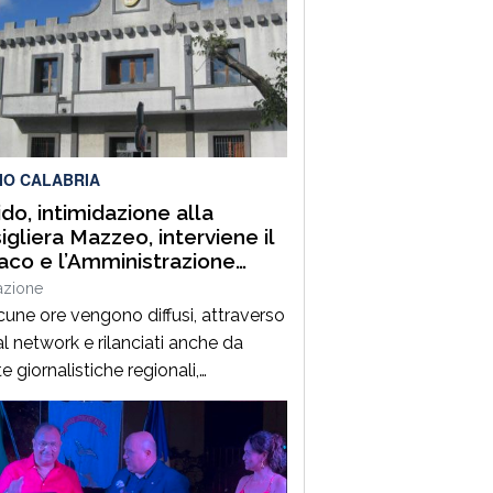
IO CALABRIA
do, intimidazione alla
igliera Mazzeo, interviene il
aco e l’Amministrazione
nale, “restiamo fiduciosi in
azione
a degli esiti investigativi”
cune ore vengono diffusi, attraverso
al network e rilanciati anche da
e giornalistiche regionali,
cati di solidarietà alla consigliera
ale Margherita Mazzeo in
ione al danneggiamento di
ovettura nella disponibilità della