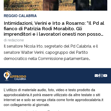
REGGIO CALABRIA
Intimidazioni, Verini e Irto a Rosarno: “Il Pd al
fianco di Patrizia Rodi Morabito. Gli
imprenditori e i lavoratori onesti non posso
essere lasciati da soli”
di
redazione
Il senatore Nicola Irto, segretario del Pd Calabria, e il
senatore Walter Verini, capogruppo del Partito
democratico nella Commissione parlamentare
Antimafia, hanno fatto visita a Patrizia Rodi Morabito,
imprenditrice agricola di Rosarno (Rc) la cui azienda è
stata più volte colpita da incendi, furti e danneggiamenti.
L’ultimo grave episodio si è verificato nei giorni scorsi […]
L'utilizzo di materiale audio, foto, video e testo prodotto da
approdocalabria.it potrà essere utilizzato da altre testate o siti
internet se e solo se venga citata come fonte approdocalabria.it
con collegamento al giornale.