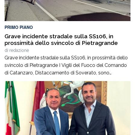
PRIMO PIANO
Grave incidente stradale sulla SS106, in
prossimità dello svincolo di Pietragrande
di
redazione
Grave incidente stradale sulla SS106, in prossimità dello
svincolo di Pietragrande I Vigili del Fuoco del Comando
di Catanzaro, Distaccamento di Soverato, sono
intervenuti sulla SS106, in prossimità dello svincolo per la
località Pietragrande, per un grave incidente stradale che
ha coinvolto una Fiat Panda, un’Audi e una
motocicletta.Nel sinistro ha perso la vita il […]