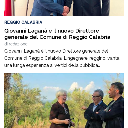
REGGIO CALABRIA
Giovanni Laganà è il nuovo Direttore
generale del Comune di Reggio Calabria
di
redazione
Giovanni Laganà è il nuovo Direttore generale del
Comune di Reggio Calabria. L’ingegnere, reggino, vanta
una lunga esperienza ai vertici della pubblica
amministrazione e della gestione delle infrastrutture in
Calabria ed in Sicilia. È stato Vice Direttore regionale
Anas Sicilia, Capo Compartimento Anas Calabria,
Direttore generale della Regione Calabria e Direttore
generale della ItalConsult Spa, […]