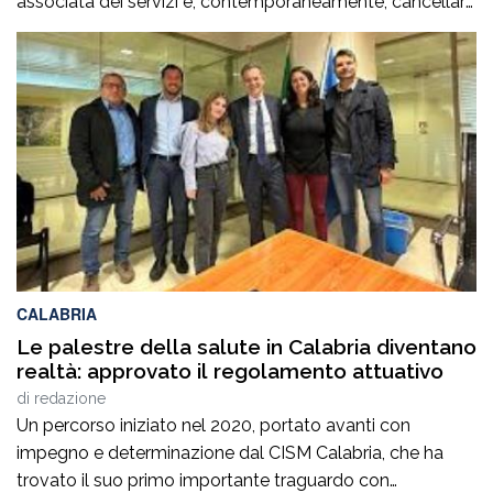
associata dei servizi e, contemporaneamente, cancellare
la legge regionale che sostiene proprio questi processi.
Prima di procedere con l’abrogazione della legge 15 del
2006 occorre ascoltare i sindaci e valutare con
attenzione tutte le conseguenze che […]
CALABRIA
Le palestre della salute in Calabria diventano
realtà: approvato il regolamento attuativo
di
redazione
Un percorso iniziato nel 2020, portato avanti con
impegno e determinazione dal CISM Calabria, che ha
trovato il suo primo importante traguardo con