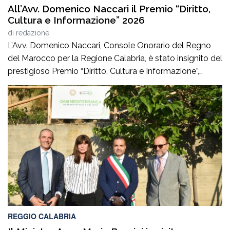
All’Avv. Domenico Naccari il Premio “Diritto,
Cultura e Informazione” 2026
di
redazione
L’Avv. Domenico Naccari, Console Onorario del Regno
del Marocco per la Regione Calabria, è stato insignito del
prestigioso Premio “Diritto, Cultura e Informazione”,
giunto alla IV edizione, promosso dal Consiglio
dell’Ordine degli Avvocati di Palmi, dall’AIGA –
Associazione Italiana Giovani Avvocati – Sezione di
Palmi e dall’ONDIF – Osservatorio Nazionale sul Diritto
di Famiglia – […]
REGGIO CALABRIA