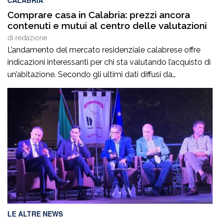
CALABRIA
Comprare casa in Calabria: prezzi ancora
contenuti e mutui al centro delle valutazioni
di
redazione
L’andamento del mercato residenziale calabrese offre
indicazioni interessanti per chi sta valutando l’acquisto di
un’abitazione. Secondo gli ultimi dati diffusi da
Immobiliare.it, a giugno 2026 il prezzo medio richiesto
per gli immobili residenziali in Calabria si attesta intorno
ai 961 euro al metro quadrato, confermando valori tra i
più contenuti a livello nazionale. Per chi […]
LE ALTRE NEWS