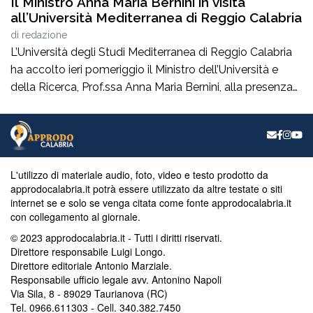
Il Ministro Anna Maria Bernini in visita
all’Università Mediterranea di Reggio Calabria
di
redazione
L’Università degli Studi Mediterranea di Reggio Calabria
ha accolto ieri pomeriggio il Ministro dell’Università e
della Ricerca, Prof.ssa Anna Maria Bernini, alla presenza
del Sindaco della Città On. Francesco Cannizzaro. Al suo
arrivo, il Ministro ha inaugurato un nuovo spazio verde
denominato “Oasi Mediterranea”, realizzato dall’Unità
Verde e Decoro di Ateneo con l’ausilio delle maestranze
[…]
L'utilizzo di materiale audio, foto, video e testo prodotto da
approdocalabria.it potrà essere utilizzato da altre testate o siti
internet se e solo se venga citata come fonte approdocalabria.it
con collegamento al giornale.
© 2023 approdocalabria.it - Tutti i diritti riservati.
Direttore responsabile Luigi Longo.
Direttore editoriale Antonio Marziale.
Responsabile ufficio legale avv. Antonino Napoli
Via Sila, 8 - 89029 Taurianova (RC)
Tel. 0966.611303 - Cell. 340.382.7450