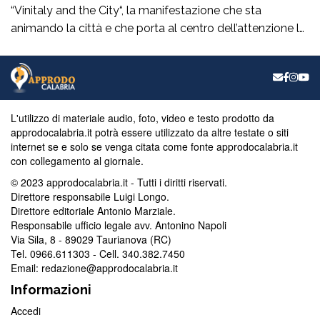
“Vinitaly and the City“, la manifestazione che sta
animando la città e che porta al centro dell’attenzione le
eccellenze enologiche del territorio. Un appuntamento
che incrocia promozione, cultura, turismo e
valorizzazione delle produzioni locali e che raccoglie il
plauso del consigliere comunaleRocco La Scala. “È una
manifestazione […]
L'utilizzo di materiale audio, foto, video e testo prodotto da
approdocalabria.it potrà essere utilizzato da altre testate o siti
internet se e solo se venga citata come fonte approdocalabria.it
con collegamento al giornale.
© 2023 approdocalabria.it - Tutti i diritti riservati.
Direttore responsabile Luigi Longo.
Direttore editoriale Antonio Marziale.
Responsabile ufficio legale avv. Antonino Napoli
Via Sila, 8 - 89029 Taurianova (RC)
Tel. 0966.611303 - Cell. 340.382.7450
Email: redazione@approdocalabria.it
Informazioni
Accedi