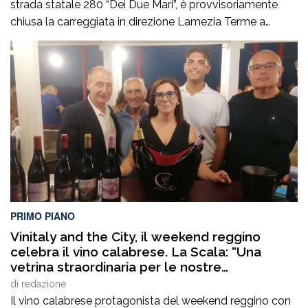
strada statale 280 “Dei Due Mari”, è provvisoriamente
chiusa la carreggiata in direzione Lamezia Terme a
Marcellinara (CZ). Il sinistro, le cui cause sono in corso di
accertamento, ha coinvolto un mezzo pesante e un
veicolo leggero provocando il ferimento di cinque
persone. Il traffico […]
PRIMO PIANO
Vinitaly and the City, il weekend reggino
celebra il vino calabrese. La Scala: “Una
vetrina straordinaria per le nostre
eccellenze”
di
redazione
Il vino calabrese protagonista del weekend reggino con