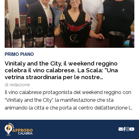
PRIMO PIANO
Vinitaly and the City, il weekend reggino
celebra il vino calabrese. La Scala: “Una
vetrina straordinaria per le nostre
eccellenze”
di
redazione
Il vino calabrese protagonista del weekend reggino con
“Vinitaly and the City“, la manifestazione che sta
animando la città e che porta al centro dell’attenzione le
eccellenze enologiche del territorio. Un appuntamento
che incrocia promozione, cultura, turismo e
valorizzazione delle produzioni locali e che raccoglie il
plauso del consigliere comunaleRocco La Scala. “È una