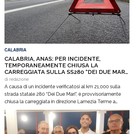
CALABRIA
CALABRIA, ANAS: PER INCIDENTE,
TEMPORANEAMENTE CHIUSA LA
CARREGGIATA SULLA SS280 “DEI DUE MARI”,
IN DIREZIONE LAMEZIA TERME
di
redazione
A causa di un incidente verificatosi al km 21,000 sulla
strada statale 280 “Dei Due Mari”, è provvisoriamente
chiusa la carreggiata in direzione Lamezia Terme a
Marcellinara (CZ). Il sinistro, le cui cause sono in corso di
accertamento, ha coinvolto un mezzo pesante e un
veicolo leggero provocando il ferimento di cinque
persone. Il traffico […]