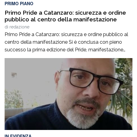
PRIMO PIANO
Primo Pride a Catanzaro: sicurezza e ordine
pubblico al centro della manifestazione
di
redazione
Primo Pride a Catanzaro: sicurezza e ordine pubblico al
centro della manifestazione Si è conclusa con pieno
successo la prima edizione del Pride, manifestazione
accompagnata da un ricco programma di eventi
collaterali, tra cui AperiPride, presentazioni di libri, incontri
culturali, dibattiti, talk e momenti di confronto ospitati a
Catanzaro, con interventi e riflessioni dedicati ai […]
IN EVIDENZA