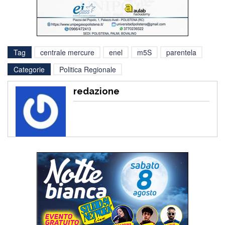
Tag
centrale mercure
enel
m5S
parentela
Categorie
Politica Regionale
redazione