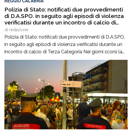
REGGIO CALABRIA
Polizia di Stato: notificati due provvedimenti
di D.A.SPO. in seguito agli episodi di violenza
verificatisi durante un incontro di calcio di
Terza Categoria
di
redazione
Polizia di Stato: notificati due provvedimenti di D.A.SPO.
in seguito agli episodi di violenza verificatisi durante un
incontro di calcio di Terza Categoria Nei giorni scorsi la
Polizia di Stato ha notificato due provvedimenti di
Divieto di Accesso alle Manifestazioni Sportive
(D.A.SPO.), emessi dalla Questura di Reggio Calabria alla
fine del mese di luglio, nei […]