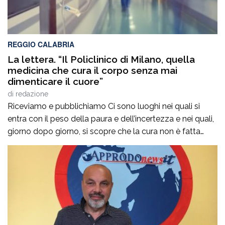
REGGIO CALABRIA
La lettera. “Il Policlinico di Milano, quella
medicina che cura il corpo senza mai
dimenticare il cuore”
di
redazione
Riceviamo e pubblichiamo Ci sono luoghi nei quali si
entra con il peso della paura e dell’incertezza e nei quali,
giorno dopo giorno, si scopre che la cura non è fatta
soltanto di diagnosi, interventi e terapie. È fatta
soprattutto di persone. Di sguardi che rassicurano, di
parole che infondono coraggio, di mani che sanno […]