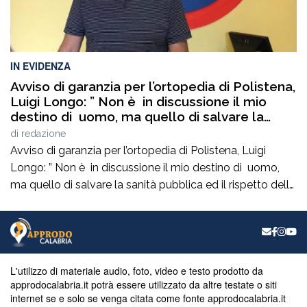
IN EVIDENZA
Avviso di garanzia per l’ortopedia di Polistena,
Luigi Longo: ” Non è in discussione il mio
destino di uomo, ma quello di salvare la
sanità pubblica ed il rispetto delle regole
di
redazione
democratiche. Non mancate oggi ore 19,00
Avviso di garanzia per l’ortopedia di Polistena, Luigi
via Francesco Ieraci c’è in gioco il diritto di
Longo: ” Non è in discussione il mio destino di uomo,
ognuno di noi ad essere curati gratuitamente
ma quello di salvare la sanità pubblica ed il rispetto delle
senza pagare nelle cliniche private”
regole democratiche. Non mancate oggi ore 19,00 via
Francesco Ieraci c’è in gioco il diritto di ognuno di noi ad
essere curati gratuitamente senza pagare […]
L'utilizzo di materiale audio, foto, video e testo prodotto da
approdocalabria.it potrà essere utilizzato da altre testate o siti
internet se e solo se venga citata come fonte approdocalabria.it