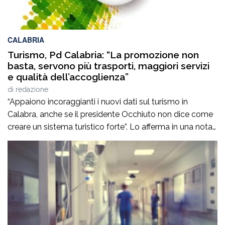
CALABRIA
Turismo, Pd Calabria: “La promozione non
basta, servono più trasporti, maggiori servizi
e qualità dell’accoglienza”
di
redazione
“Appaiono incoraggianti i nuovi dati sul turismo in
Calabra, anche se il presidente Occhiuto non dice come
creare un sistema turistico forte”. Lo afferma in una nota
il Pd calabrese, che commenta gli ultimi dati sul turismo
diffusi dalla Regione Calabria. “Lo studio appena
presentato – osserva il Partito democratico – evidenzia
una crescita dei […]