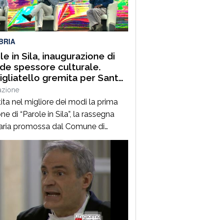
uest’annoLYRIKS – Laboratorio
isciplinare […]
BRIA
le in Sila, inaugurazione di
de spessore culturale.
gliatello gremita per Santo
frè e il Procuratore Aggiunto
azione
ano Musolino
ita nel migliore dei modi la prima
ne di “Parole in Sila”, la rassegna
raria promossa dal Comune di
ano della Sila e diretta dal
alista Pasquale Motta, che fino al 19
o porterà a Camigliatello Silano
 tra i più autorevoli protagonisti del
ama culturale e istituzionale
no. Nella splendida cornice di Piazza