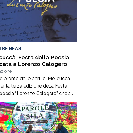
LTRE NEWS
cuccà, Festa della Poesia
cata a Lorenzo Calogero
azione
to pronto dalle parti di Melicuccà
er la terza edizione della Festa
 poesia “Lorenzo Calogero” che si
dal 6 all’11 agosto. Dopo il successo
 prime due edizioni, nel 2024 e nel
 che hanno portato nell’entroterra
rese autorevoli protagonisti della
a italiana e internazionale, anche