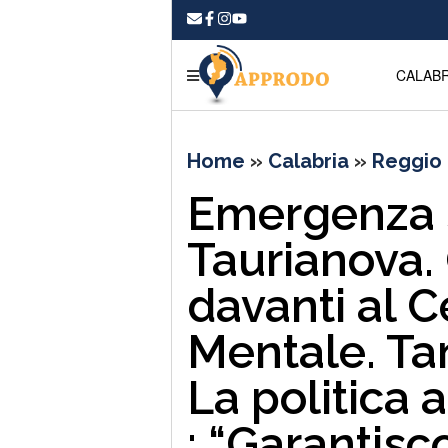
CALABR
Home
»
Calabria
»
Reggio 
Emergenza s
Taurianova. 
davanti al C
Mentale. Tan
La politica 
: “Garantisc