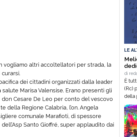
LE A
Meli
vogliamo altri accoltellatori per strada, la
dedi
 curarsi.
di
red
È tut
acifica dei cittadini organizzati dalla leader
(Rc) p
a salute Marisa Valensise. Erano presenti gli
della
e don Cesare De Leo per conto del vescovo
terrà 
nte della Regione Calabria, l’on. Angela
delle
sigliere comunale Marafioti, di spessore
2025,
 dell’Asp Santo Gioffré, super applaudito dai
calab
cultur