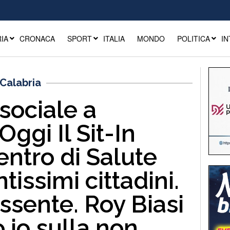
IA
CRONACA
SPORT
ITALIA
MONDO
POLITICA
IN
Calabria
ociale a
Oggi Il Sit-In
entro di Salute
tissimi cittadini.
assente. Roy Biasi
o io sulla non