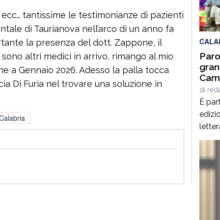
per q
ecc… tantissime le testimonianze di pazienti
Interd
entale di Taurianova nell’arco di un anno fa
CALA
rtante la presenza del dott. Zappone, il
Paro
 sono altri medici in arrivo, rimango al mio
gran
ne a Gennaio 2026. Adesso la palla tocca
Cami
ucia Di Furia nel trovare una soluzione in
Giof
di
red
Stef
È part
edizio
Calabria
lette
Spezz
giorn
agost
alcuni
panor
italia
[…]