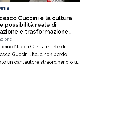
BRIA
cesco Guccini e la cultura
 possibilità reale di
razione e trasformazione
ale
azione
tonino Napoli Con la morte di
esco Guccini l’Italia non perde
nto un cantautore straordinario o un
 della musica ma, per la mia
zione cresciuta nella sinistra degli
Ottanta e Novanta, se ne va un
ico riferimento culturale, uno di
maestri che hanno insegnato a
re prima ancora che a cantare. […]