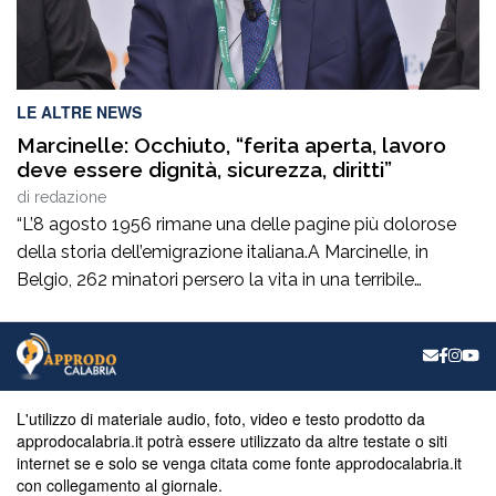
LE ALTRE NEWS
Marcinelle: Occhiuto, “ferita aperta, lavoro
deve essere dignità, sicurezza, diritti”
di
redazione
“L’8 agosto 1956 rimane una delle pagine più dolorose
della storia dell’emigrazione italiana.A Marcinelle, in
Belgio, 262 minatori persero la vita in una terribile
tragedia, 136 erano italiani e tra loro c’erano moltissimi
calabresi.Settant’anni dopo, il tempo non può cancellare
il dolore di quelle famiglie e il sacrificio di quegli uomini
che avevano lasciato la […]
L'utilizzo di materiale audio, foto, video e testo prodotto da
approdocalabria.it potrà essere utilizzato da altre testate o siti
internet se e solo se venga citata come fonte approdocalabria.it
con collegamento al giornale.