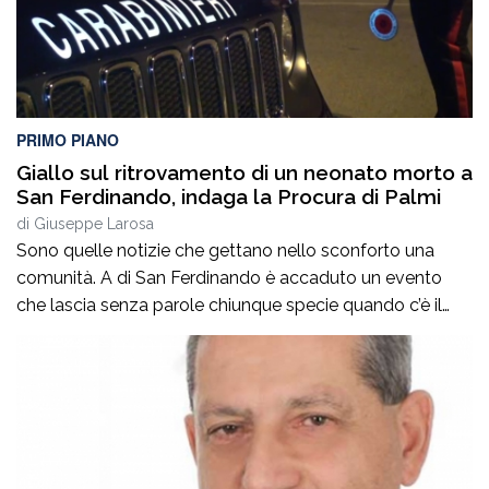
PRIMO PIANO
Giallo sul ritrovamento di un neonato morto a
San Ferdinando, indaga la Procura di Palmi
di
Giuseppe Larosa
Sono quelle notizie che gettano nello sconforto una
comunità. A di San Ferdinando è accaduto un evento
che lascia senza parole chiunque specie quando c’è il
ritrovamento del corpo senza vita di un neonato ha
attivato le indagini della procura di Palmi che mirano a
fare luce sull’accaduto. Non si hanno, al momento,
notizie certe […]