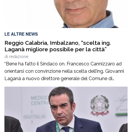
LE ALTRE NEWS
Reggio Calabria, Imbalzano, “scelta ing.
Laganà migliore possibile per la città”
di
redazione
“Bene ha fatto il Sindaco on. Francesco Cannizzaro ad
orientarsi con convinzione nella scelta dell’ing. Giovanni
Laganà a nuovo direttore generale del Comune di
Reggio in questa fase storica. Un manager di altissimo
profilo che avendo maturato con successo esperienze in
ruoli di alta responsabilità sia sul versante tecnico che in
quello amministrativo -contabile costituisce […]