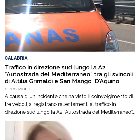
CALABRIA
Traffico in direzione sud lungo la A2
“Autostrada del Mediterraneo” tra gli svincoli
di Altilia Grimaldi e San Mango D’Aquino
di
redazione
A causa di un incidente che ha visto il coinvolgimento di
tre veicoli, si registrano rallentamenti al traffico in
direzione sud lungo la A2 “Autostrada del Mediterraneo”,
nel tratto compreso tra gli svincoli di Altilia Grimaldi (CS)
e San Mango D’Aquino (CZ). Sul posto è intervenuto il
personale Anas, il 118 e il soccorso meccanico […]