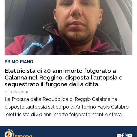
contrastare ogni forma di illegalità. Un’azione massiccia
e coordinata che ha visto […]
PRIMO PIANO
Elettricista di 40 anni morto folgorato a
Calanna nel Reggino, disposta l’autopsia e
sequestrato il furgone della ditta
di
redazione
La Procura della Repubblica di Reggio Calabria ha
disposto l’autopsia sul corpo di Antonino Fabio Calabrò,
l’elettricista di 40 anni morto folgorato mentre stava
lavorando al montaggio delle luminarie nel comune
di Calanna. Le indagini, coordinate dalla Procura guidata