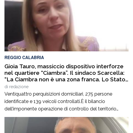
REGGIO CALABRIA
Gioia Tauro, massiccio dispositivo interforze
nel quartiere “Ciambra”. Il sindaco Scarcella:
“La Ciambra non è una zona franca. Lo Stato
c’è e si vede”
di
redazione
Ventiquattro perquisizioni domiciliari, 275 persone
identificate e 139 veicoli controllati.È il bilancio
dell’imponente operazione di controllo del territorio
condotta il7 agosto nel quartiere Ciambra di Gioia Tauro,
nell’ambito di un servizio straordinario ad “Alto Impatto”
disposto per rafforzare la presenza delle istituzioni e