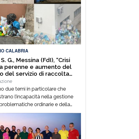
IO CALABRIA
 S. G., Messina (FdI), “Crisi
ca perenne e aumento del
o del servizio di raccolta
ti: tutto a carico dei cittadini”
azione
no due temi in particolare che
trano l’incapacità nella gestione
 problematiche ordinarie e della
nte programmazione
Amministrazione Caminiti. Ci
iamo evidentemente alla continua
a idrica in città che,