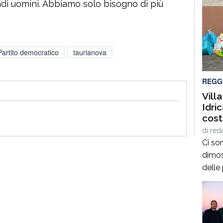
ndi uomini. Abbiamo solo bisogno di più
Partito democratico
taurianova
REGG
Villa
Idri
cost
rifiu
di
red
Ci so
dimos
delle
care
dell’
rifer
carenz