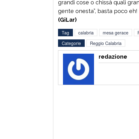
grandi cose o chissà quali gra
gente onesta”, basta poco eh!
(GiLar)
Tag
calabria
mesa gerace
Categorie
Reggio Calabria
redazione