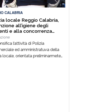
IO CALABRIA
zia locale Reggio Calabria,
nzione all’igiene degli
enti e alla concorrenza
le. Sanzioni, sequestri e
azione
o urbano
ensifica l’attività di Polizia
rciale ed amministratuva della
ia locale, orientata preliminarmete
revenzione degli illeciti..A seguito di
 servizi svolti negli ultimi giorni,
 su segnalazione di alcune
azioni di categoria, la Polizia
e ha attenzionato le aree
ciali cittadine al fine di prevenire
rimere la vendita abusiva o
lare su area […]