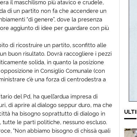
ra il maschilismo più atavico e crudele,
uida di un partito non fa che accendere un
mbiamenti “di genere”, dove la presenza
ore aggiunto di idee per guardare con più
o di ricostruire un partito, sconfitto alle
un buon risultato. Dovrà raccogliere i pezzi
iticamente solida, in quanto la posizione
di opposizione in Consiglio Comunale (con
inistrare c’è una forza di centrodestra a
rio del Pd, ha quell’ardua impresa di
ri, di aprire al dialogo seppur duro, ma che
ULTI
ittà ha bisogno soprattutto di dialogo in
i, tutte le parti politiche, nessuno escluso.
oce, “Non abbiamo bisogno di chissà quali