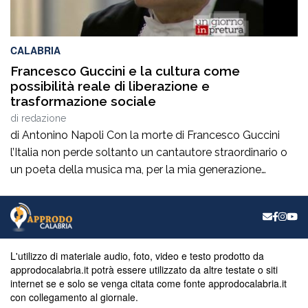
CALABRIA
Francesco Guccini e la cultura come
possibilità reale di liberazione e
trasformazione sociale
di
redazione
di Antonino Napoli Con la morte di Francesco Guccini
l’Italia non perde soltanto un cantautore straordinario o
un poeta della musica ma, per la mia generazione
cresciuta nella sinistra degli anni Ottanta e Novanta, se
ne va un autentico riferimento culturale, uno di quei
maestri che hanno insegnato a pensare prima ancora
che a cantare. […]
L'utilizzo di materiale audio, foto, video e testo prodotto da
approdocalabria.it potrà essere utilizzato da altre testate o siti
internet se e solo se venga citata come fonte approdocalabria.it
con collegamento al giornale.