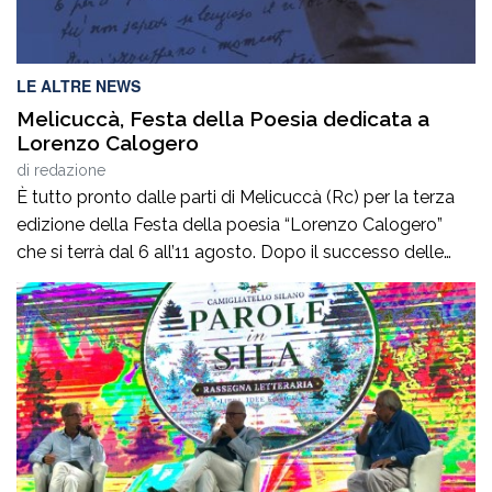
LE ALTRE NEWS
Melicuccà, Festa della Poesia dedicata a
Lorenzo Calogero
di
redazione
È tutto pronto dalle parti di Melicuccà (Rc) per la terza
edizione della Festa della poesia “Lorenzo Calogero”
che si terrà dal 6 all’11 agosto. Dopo il successo delle
prime due edizioni, nel 2024 e nel 2025, che hanno
portato nell’entroterra calabrese autorevoli protagonisti
della cultura italiana e internazionale, anche per
quest’annoLYRIKS – Laboratorio Interdisciplinare […]