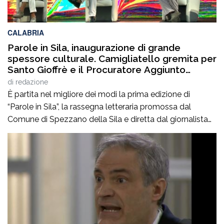
CALABRIA
Parole in Sila, inaugurazione di grande
spessore culturale. Camigliatello gremita per
Santo Gioffrè e il Procuratore Aggiunto
Stefano Musolino
di
redazione
È partita nel migliore dei modi la prima edizione di
“Parole in Sila”, la rassegna letteraria promossa dal
Comune di Spezzano della Sila e diretta dal giornalista
Pasquale Motta, che fino al 19 agosto porterà a
Camigliatello Silano alcuni tra i più autorevoli
protagonisti del panorama culturale e istituzionale
italiano. Nella splendida cornice di Piazza […]