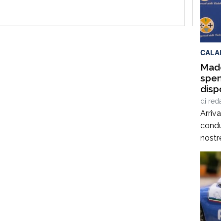
Campa
appun
che d
tradi
CALA
Made
spen
disp
di
red
Arriv
condu
nostre
prima
sono 
probl
il reg
situa
da qu