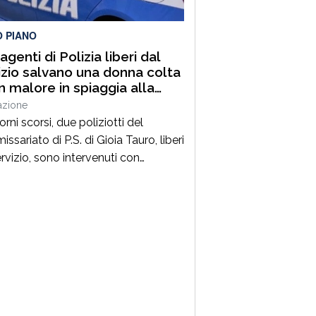
O PIANO
genti di Polizia liberi dal
izio salvano una donna colta
n malore in spiaggia alla
ara di Palmi
azione
orni scorsi, due poliziotti del
sariato di P.S. di Gioia Tauro, liberi
ervizio, sono intervenuti con
ezza per prestare soccorso ad una
 colta da un malore, mentre si
va in spiaggia a Palmi.La donna, nel
ivo di uscire dall’acqua per
ngere la riva, è stata colta da un
sere improvviso, perdendo i […]