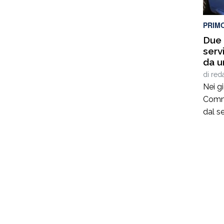
PRIM
Due a
serv
da u
Tonn
di
red
Nei gi
Commis
dal s
pront
donna
trova
tentat
raggiu
males