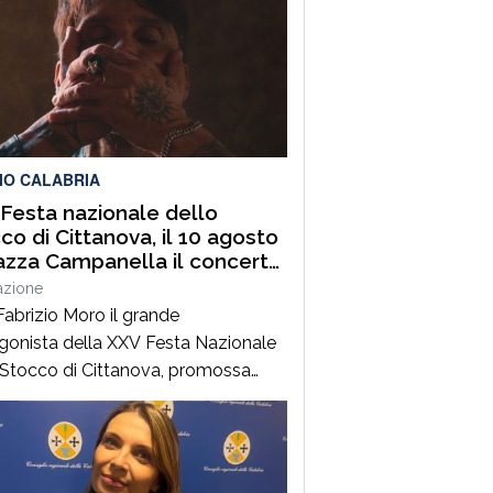
IO CALABRIA
Festa nazionale dello
co di Cittanova, il 10 agosto
iazza Campanella il concerto
abrizio Moro
azione
Fabrizio Moro il grande
gonista della XXV Festa Nazionale
 Stocco di Cittanova, promossa
Associazione Turistica Pro Loco di
ova, con il patrocinio e il contributo
omune.Il concerto, in programma
ì 10 agosto in piazza Tommaso