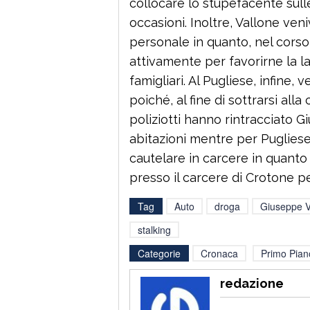
collocare lo stupefacente sull
occasioni. Inoltre, Vallone ve
personale in quanto, nel corso
attivamente per favorirne la l
famigliari. Al Pugliese, infine,
poiché, al fine di sottrarsi all
poliziotti hanno rintracciato G
abitazioni mentre per Pugliese
cautelare in carcere in quanto
presso il carcere di Crotone pe
Tag
Auto
droga
Giuseppe V
stalking
Categorie
Cronaca
Primo Pian
redazione