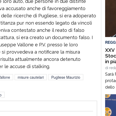
e loro auto, due persone in due distinte
niva accusato anche di favoreggiamento
 delle ricerche di Pugliese, si era adoperato
atitanza pur non essendo legato da vincoli
 veniva contestato anche il reato di falso
a cattura, si era creato un documento falso. I
REGG
iuseppe Vallone e P.V. presso le loro
XXV 
 si provvedeva a notificare la misura
Stoc
 risulta attualmente ancora detenuto
in p
r le accuse di stalking.
di F
di
red
Sarà 
allone
misure cautelari
Pugliese Maurizio
prota
dello
dall’
o
Cittan
del C
luned