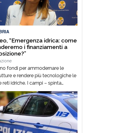
nella, rappresenta uno degli
tamenti clou della manifestazione,
a venticinque edizioni unisce
zione gastronomica e musica […]
BRIA
o, “Emergenza idrica: come
deremo i finanziamenti a
osizione?”
azione
ano fondi per ammodernare le
tture e rendere più tecnologiche le
 reti idriche. I campi – spinta
ria per l’economia della Calabria –
a secco così come le città. È un
ema per l’agricoltura ma anche per
olare servizio idrico ai cittadini. La
zione si ripropone ciclicamente ed è
esto inverno […]