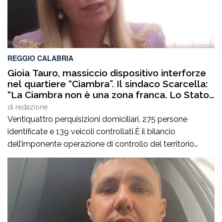
REGGIO CALABRIA
Gioia Tauro, massiccio dispositivo interforze
nel quartiere “Ciambra”. Il sindaco Scarcella:
“La Ciambra non è una zona franca. Lo Stato
c’è e si vede”
di
redazione
Ventiquattro perquisizioni domiciliari, 275 persone
identificate e 139 veicoli controllati.È il bilancio
dell’imponente operazione di controllo del territorio
condotta il7 agosto nel quartiere Ciambra di Gioia Tauro,
nell’ambito di un servizio straordinario ad “Alto Impatto”
disposto per rafforzare la presenza delle istituzioni e
contrastare ogni forma di illegalità. Un’azione massiccia
e coordinata che ha visto […]