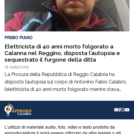
PRIMO PIANO
Elettricista di 40 anni morto folgorato a
Calanna nel Reggino, disposta l’autopsia e
sequestrato il furgone della ditta
di
redazione
La Procura della Repubblica di Reggio Calabria ha
disposto l’autopsia sul corpo di Antonino Fabio Calabrò,
l’elettricista di 40 anni morto folgorato mentre stava
lavorando al montaggio delle luminarie nel comune
di Calanna. Le indagini, coordinate dalla Procura guidata
da Giuseppe Borrelli, sono affidate ai carabinieri, che
hanno proceduto anche al sequestro del furgone della
ditta privata per la quale lavorava […]
L'utilizzo di materiale audio, foto, video e testo prodotto da
approdocalabria.it potrà essere utilizzato da altre testate o siti