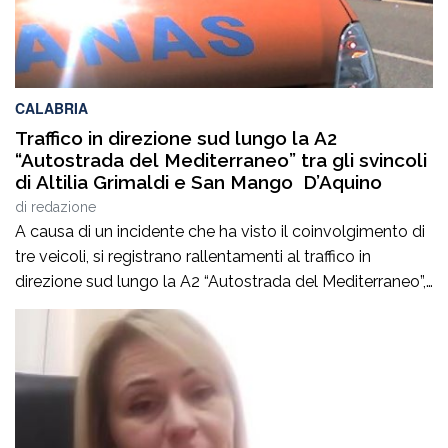
CALABRIA
Traffico in direzione sud lungo la A2
“Autostrada del Mediterraneo” tra gli svincoli
di Altilia Grimaldi e San Mango D’Aquino
di
redazione
A causa di un incidente che ha visto il coinvolgimento di
tre veicoli, si registrano rallentamenti al traffico in
direzione sud lungo la A2 “Autostrada del Mediterraneo”,
nel tratto compreso tra gli svincoli di Altilia Grimaldi (CS)
e San Mango D’Aquino (CZ). Sul posto è intervenuto il
personale Anas, il 118 e il soccorso meccanico […]