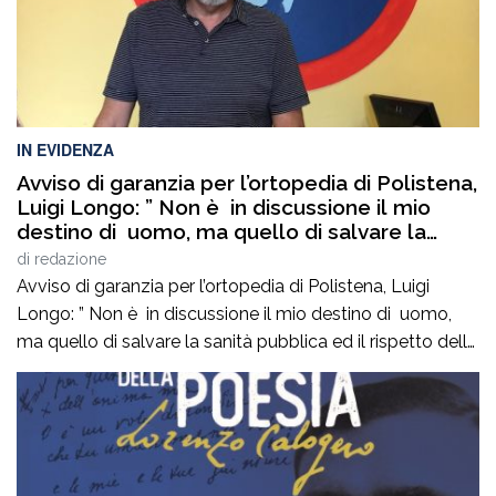
IN EVIDENZA
Avviso di garanzia per l’ortopedia di Polistena,
Luigi Longo: ” Non è in discussione il mio
destino di uomo, ma quello di salvare la
sanità pubblica ed il rispetto delle regole
di
redazione
democratiche. Non mancate oggi ore 19,00
Avviso di garanzia per l’ortopedia di Polistena, Luigi
via Francesco Ieraci c’è in gioco il diritto di
Longo: ” Non è in discussione il mio destino di uomo,
ognuno di noi ad essere curati gratuitamente
ma quello di salvare la sanità pubblica ed il rispetto delle
senza pagare nelle cliniche private”
regole democratiche. Non mancate oggi ore 19,00 via
Francesco Ieraci c’è in gioco il diritto di ognuno di noi ad
essere curati gratuitamente senza pagare […]