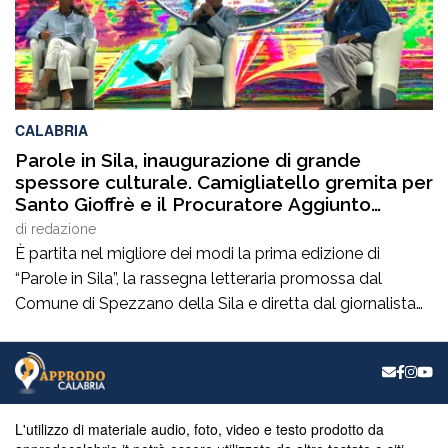
CALABRIA
Parole in Sila, inaugurazione di grande
spessore culturale. Camigliatello gremita per
Santo Gioffrè e il Procuratore Aggiunto
Stefano Musolino
di
redazione
È partita nel migliore dei modi la prima edizione di
“Parole in Sila”, la rassegna letteraria promossa dal
Comune di Spezzano della Sila e diretta dal giornalista
Pasquale Motta, che fino al 19 agosto porterà a
Camigliatello Silano alcuni tra i più autorevoli
protagonisti del panorama culturale e istituzionale
italiano. Nella splendida cornice di Piazza […]
L'utilizzo di materiale audio, foto, video e testo prodotto da