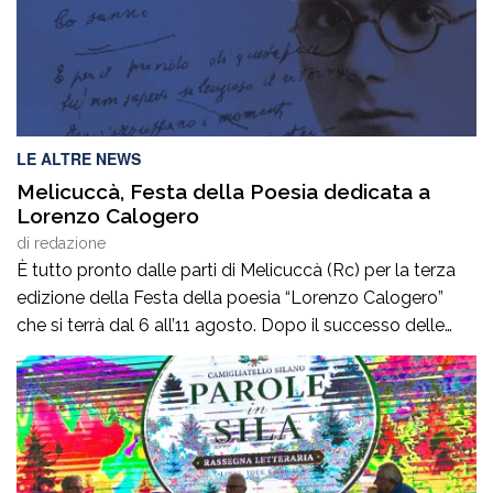
LE ALTRE NEWS
Melicuccà, Festa della Poesia dedicata a
Lorenzo Calogero
di
redazione
È tutto pronto dalle parti di Melicuccà (Rc) per la terza
edizione della Festa della poesia “Lorenzo Calogero”
che si terrà dal 6 all’11 agosto. Dopo il successo delle
prime due edizioni, nel 2024 e nel 2025, che hanno
portato nell’entroterra calabrese autorevoli protagonisti
della cultura italiana e internazionale, anche per
quest’annoLYRIKS – Laboratorio Interdisciplinare […]