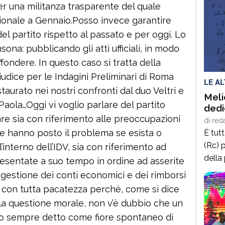
r una militanza trasparente del quale
ionale a Gennaio.Posso invece garantire
del partito rispetto al passato e per oggi. Lo
ona: pubblicando gli atti ufficiali, in modo
fondere. In questo caso si tratta della
Giudice per le Indagini Preliminari di Roma
LE A
aurato nei nostri confronti dal duo Veltri e
Meli
Paola…Oggi vi voglio parlare del partito
dedi
rlare sia con riferimento alle preoccupazioni
di
red
 che hanno posto il problema se esista o
È tut
(Rc) p
interno dell’IDV, sia con riferimento ad
della
sentate a suo tempo in ordine ad asserite
terrà 
la gestione dei conti economici e dei rimborsi
delle
io con tutta pacatezza perché, come si dice
2025,
ulla questione morale, non v’è dubbio che un
calab
 ho sempre detto come fiore spontaneo di
cultur