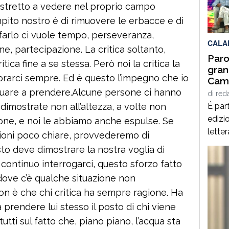
ostretto a vedere nel proprio campo
per q
mpito nostro è di rimuovere le erbacce e di
Interd
 farlo ci vuole tempo, perseveranza,
CALA
e, partecipazione. La critica soltanto,
Paro
tica fine a se stessa. Però noi la critica la
gran
orarci sempre. Ed è questo l’impegno che io
Cami
Giof
nuare a prendere.Alcune persone ci hanno
di
red
Stef
 dimostrate non all’altezza, a volte non
È part
edizio
zione, e noi le abbiamo anche espulse. Se
lette
zioni poco chiare, provvederemo di
Spezz
o deve dimostrare la nostra voglia di
giorn
 continuo interrogarci, questo sforzo fatto
agost
dove c’è qualche situazione non
alcuni
on è che chi critica ha sempre ragione. Ha
panor
a prendere lui stesso il posto di chi viene
italia
 tutti sul fatto che, piano piano, l’acqua sta
[…]