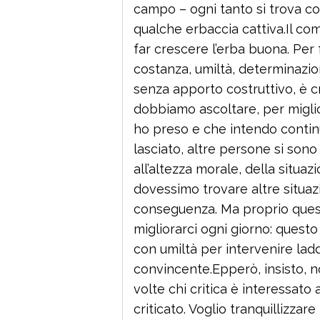
campo – ogni tanto si trova c
qualche erbaccia cattiva.Il co
far crescere l’erba buona. Per
costanza, umiltà, determinazion
senza apporto costruttivo, è cri
dobbiamo ascoltare, per migli
ho preso e che intendo conti
lasciato, altre persone si sono
all’altezza morale, della situa
dovessimo trovare altre situa
conseguenza. Ma proprio quest
migliorarci ogni giorno: questo
con umiltà per intervenire lad
convincente.Epperò, insisto, n
volte chi critica è interessato 
criticato. Voglio tranquillizzare