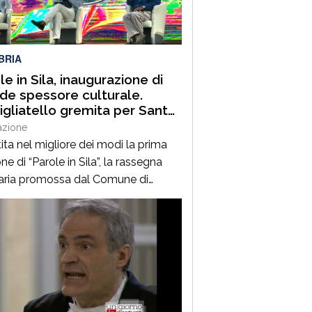
uest’annoLYRIKS – Laboratorio
isciplinare […]
BRIA
le in Sila, inaugurazione di
de spessore culturale.
gliatello gremita per Santo
frè e il Procuratore Aggiunto
azione
ano Musolino
ita nel migliore dei modi la prima
ne di “Parole in Sila”, la rassegna
raria promossa dal Comune di
ano della Sila e diretta dal
alista Pasquale Motta, che fino al 19
o porterà a Camigliatello Silano
 tra i più autorevoli protagonisti del
ama culturale e istituzionale
no. Nella splendida cornice di Piazza