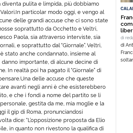
a diventa pulita e limpida, più dobbiamo
CALA
i Valori.In particolar modo oggi, e vengo al
Fran
cune delle grandi accuse che ci sono state
come
mosse soprattutto da Occhetto e Veltri,
libe
soci
esco Paola, sia attraverso interviste, sia
di
red
ornali, e soprattutto dal “Giornale”. Veltri,
di An
Franc
e” è stato anche condannato, insieme al
solta
un danno importante, di alcune decine di
poeta
ne. In realtà poi ha pagato il “Giornale” di
genera
 pensare.Una delle accuse che queste
anni 
are avanti negli anni è che esisterebbero
autent
to, e che i fondi a nome del partito se li
quei 
personale, gestita da me, mia moglie e la
pensa
ggi il gip di Roma, pronunciandosi
volta dice: “L’opposizione proposta da Elio
le, in quanto non rivestono la qualifica di