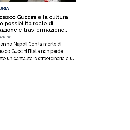
BRIA
cesco Guccini e la cultura
 possibilità reale di
razione e trasformazione
ale
azione
tonino Napoli Con la morte di
esco Guccini l’Italia non perde
nto un cantautore straordinario o un
 della musica ma, per la mia
zione cresciuta nella sinistra degli
Ottanta e Novanta, se ne va un
ico riferimento culturale, uno di
maestri che hanno insegnato a
re prima ancora che a cantare. […]