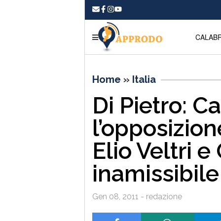
CALABR
Home
»
Italia
Di Pietro: C
l’opposizio
Elio Veltri 
inamissibile
Gen 08, 2011 - redazione