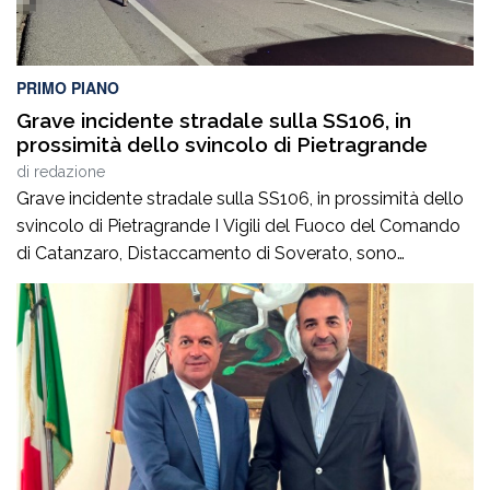
PRIMO PIANO
Grave incidente stradale sulla SS106, in
prossimità dello svincolo di Pietragrande
di
redazione
Grave incidente stradale sulla SS106, in prossimità dello
svincolo di Pietragrande I Vigili del Fuoco del Comando
di Catanzaro, Distaccamento di Soverato, sono
intervenuti sulla SS106, in prossimità dello svincolo per la
località Pietragrande, per un grave incidente stradale che
ha coinvolto una Fiat Panda, un’Audi e una
motocicletta.Nel sinistro ha perso la vita il […]