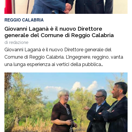
REGGIO CALABRIA
Giovanni Laganà è il nuovo Direttore
generale del Comune di Reggio Calabria
di
redazione
Giovanni Laganà è il nuovo Direttore generale del
Comune di Reggio Calabria. L’ingegnere, reggino, vanta
una lunga esperienza ai vertici della pubblica
amministrazione e della gestione delle infrastrutture in
Calabria ed in Sicilia. È stato Vice Direttore regionale
Anas Sicilia, Capo Compartimento Anas Calabria,
Direttore generale della Regione Calabria e Direttore
generale della ItalConsult Spa, […]