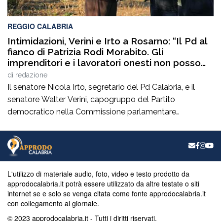
REGGIO CALABRIA
Intimidazioni, Verini e Irto a Rosarno: “Il Pd al
fianco di Patrizia Rodi Morabito. Gli
imprenditori e i lavoratori onesti non posso
essere lasciati da soli”
di
redazione
Il senatore Nicola Irto, segretario del Pd Calabria, e il
senatore Walter Verini, capogruppo del Partito
democratico nella Commissione parlamentare
Antimafia, hanno fatto visita a Patrizia Rodi Morabito,
imprenditrice agricola di Rosarno (Rc) la cui azienda è
stata più volte colpita da incendi, furti e danneggiamenti.
L’ultimo grave episodio si è verificato nei giorni scorsi […]
L'utilizzo di materiale audio, foto, video e testo prodotto da
approdocalabria.it potrà essere utilizzato da altre testate o siti
internet se e solo se venga citata come fonte approdocalabria.it
con collegamento al giornale.
© 2023 approdocalabria.it - Tutti i diritti riservati.