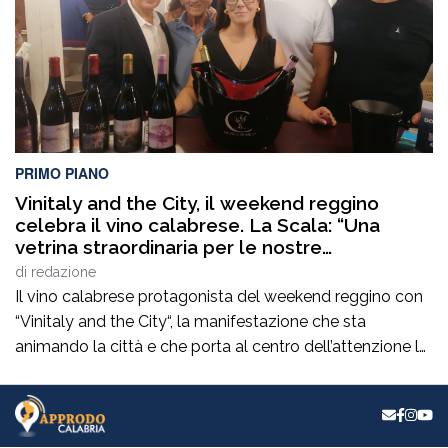
PRIMO PIANO
Vinitaly and the City, il weekend reggino
celebra il vino calabrese. La Scala: “Una
vetrina straordinaria per le nostre
eccellenze”
di
redazione
Il vino calabrese protagonista del weekend reggino con
“Vinitaly and the City“, la manifestazione che sta
animando la città e che porta al centro dell’attenzione le
eccellenze enologiche del territorio. Un appuntamento
che incrocia promozione, cultura, turismo e
valorizzazione delle produzioni locali e che raccoglie il
plauso del consigliere comunaleRocco La Scala. “È una