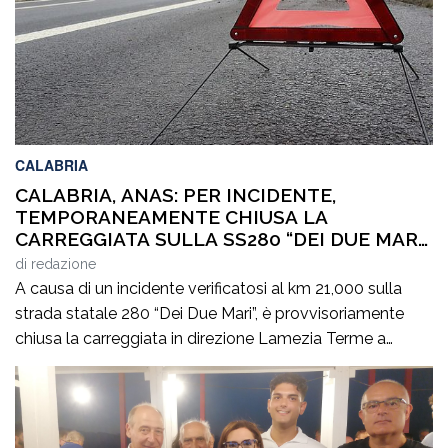
CALABRIA
CALABRIA, ANAS: PER INCIDENTE,
TEMPORANEAMENTE CHIUSA LA
CARREGGIATA SULLA SS280 “DEI DUE MARI”,
IN DIREZIONE LAMEZIA TERME
di
redazione
A causa di un incidente verificatosi al km 21,000 sulla
strada statale 280 “Dei Due Mari”, è provvisoriamente
chiusa la carreggiata in direzione Lamezia Terme a
Marcellinara (CZ). Il sinistro, le cui cause sono in corso di
accertamento, ha coinvolto un mezzo pesante e un
veicolo leggero provocando il ferimento di cinque
persone. Il traffico […]