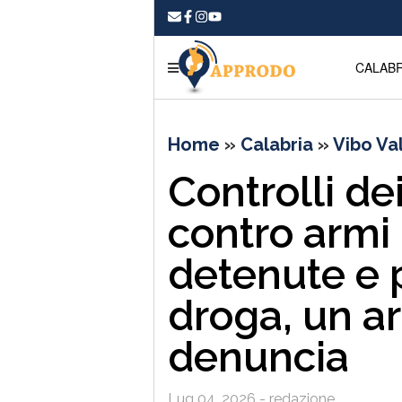
CALABR
Home
»
Calabria
»
Vibo Va
Controlli de
contro armi
detenute e 
droga, un a
denuncia
Lug 04, 2026 - redazione