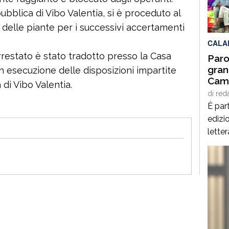
per q
bblica di Vibo Valentia, si è proceduto al
Interd
delle piante per i successivi accertamenti
CALA
’arrestato è stato tradotto presso la Casa
Paro
gran
in esecuzione delle disposizioni impartite
Cami
di Vibo Valentia.
Giof
di
red
Stef
È part
edizio
lette
Spezz
giorn
agost
alcuni
panor
italia
[…]