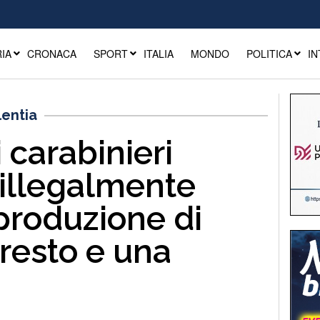
IA
CRONACA
SPORT
ITALIA
MONDO
POLITICA
IN
lentia
i carabinieri
 illegalmente
produzione di
rresto e una