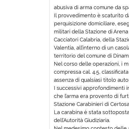
abusiva di arma comune da sp
Il provvedimento è scaturito d
perquisizione domiciliare, esegu
militari della Stazione di Aren
Cacciatori Calabria, della Stazi
Valentia, all’interno di un caso
territorio del comune di Dinami
Nel corso delle operazioni, i m
compressa cal. 4.5, classific
assenza di qualsiasi titolo auto
I successivi approfondimenti i
che l’arma era provento di furt
Stazione Carabinieri di Certosa
La carabina è stata sottopost
dell’Autorità Giudiziaria.
Nel medesimo contesto delle at