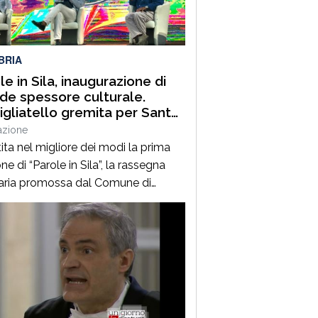
uest’annoLYRIKS – Laboratorio
isciplinare […]
BRIA
le in Sila, inaugurazione di
de spessore culturale.
gliatello gremita per Santo
frè e il Procuratore Aggiunto
azione
ano Musolino
ita nel migliore dei modi la prima
ne di “Parole in Sila”, la rassegna
raria promossa dal Comune di
ano della Sila e diretta dal
alista Pasquale Motta, che fino al 19
o porterà a Camigliatello Silano
 tra i più autorevoli protagonisti del
ama culturale e istituzionale
no. Nella splendida cornice di Piazza