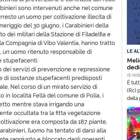
arabinieri sono intervenuti anche nel comune
arresto un uomo per coltivazione illecita di
eriggio del 30 giugno, i Carabinieri della
o dei militari della Stazione di Filadelfia e
la Compagnia di Vibo Valentia, hanno tratto
LE A
to, un uomo ritenuto responsabile di
Meli
e stupefacenti.
dedi
ito dei servizi di prevenzione e repressione
di
red
 di sostanze stupefacenti predisposti
È tut
iale. Nel corso di un mirato servizio di
(Rc) p
 in località Fellà del comune di Polia, i
della
getto mentre stava irrigando una
terrà 
ente occultata tra la fitta vegetazione
delle
 coltivazione era composta da 187 piante.
2025,
calab
rabinieri, l’uomo ha tentato di darsi alla
cultur
te raggiunto e bloccato dagli operanti.