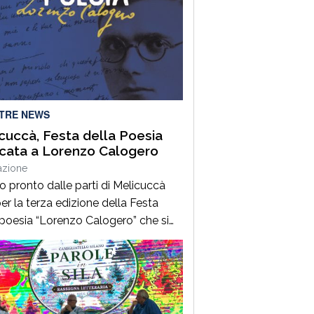
LTRE NEWS
cuccà, Festa della Poesia
cata a Lorenzo Calogero
azione
to pronto dalle parti di Melicuccà
er la terza edizione della Festa
 poesia “Lorenzo Calogero” che si
dal 6 all’11 agosto. Dopo il successo
 prime due edizioni, nel 2024 e nel
 che hanno portato nell’entroterra
rese autorevoli protagonisti della
a italiana e internazionale, anche