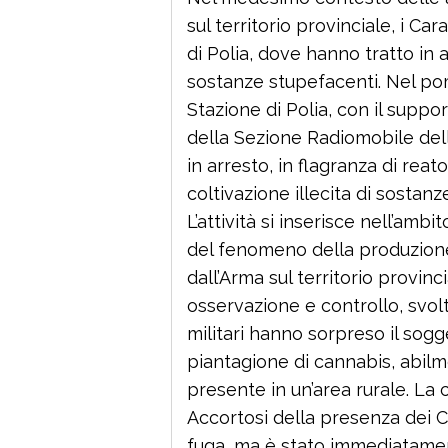
sul territorio provinciale, i C
di Polia, dove hanno tratto in 
sostanze stupefacenti. Nel pom
Stazione di Polia, con il support
della Sezione Radiomobile del
in arresto, in flagranza di rea
coltivazione illecita di sostanz
L’attività si inserisce nell’amb
del fenomeno della produzione
dall’Arma sul territorio provinc
osservazione e controllo, svolto
militari hanno sorpreso il sog
piantagione di cannabis, abilm
presente in un’area rurale. La
Accortosi della presenza dei Ca
fuga, ma è stato immediatamen