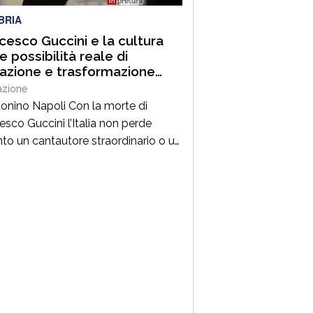
BRIA
cesco Guccini e la cultura
 possibilità reale di
razione e trasformazione
ale
azione
tonino Napoli Con la morte di
esco Guccini l’Italia non perde
nto un cantautore straordinario o un
 della musica ma, per la mia
zione cresciuta nella sinistra degli
Ottanta e Novanta, se ne va un
ico riferimento culturale, uno di
maestri che hanno insegnato a
re prima ancora che a cantare. […]