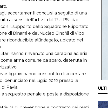
aro.
agli accertamenti conclusi a seguito di una
ita ai sensi dell’art. 41 del TULPS., dai
a con il supporto dello Squadrone Eliportato
one di Dinami e del Nucleo Cinofili di Vibo
lare riconducibile all’indagato, ubicato nel
.
ilitari hanno rinvenuto una carabina ad aria
ata come arma comune da sparo, detenuta in
rizzativo.
nvestigativi hanno consentito di accertare
o, denunciato nel luglio 2022 presso la
 di Pavia.
ULTI
a a sequestro penale e posta a disposizione
tività di prevenzione e contrasto dei reati