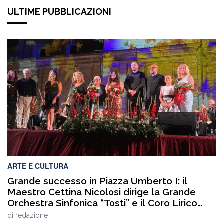
ULTIME PUBBLICAZIONI
ARTE E CULTURA
Grande successo in Piazza Umberto I: il
Maestro Cettina Nicolosi dirige la Grande
Orchestra Sinfonica “Tosti” e il Coro Lirico
“Salecchi” Città di Chieti
di
redazione