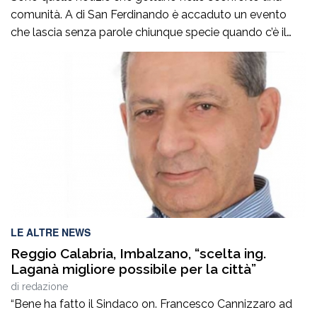
comunità. A di San Ferdinando è accaduto un evento
che lascia senza parole chiunque specie quando c’è il
ritrovamento del corpo senza vita di un neonato ha
attivato le indagini della procura di Palmi che mirano a
fare luce sull’accaduto. Non si hanno, al momento,
notizie certe […]
LE ALTRE NEWS
Reggio Calabria, Imbalzano, “scelta ing.
Laganà migliore possibile per la città”
di
redazione
“Bene ha fatto il Sindaco on. Francesco Cannizzaro ad