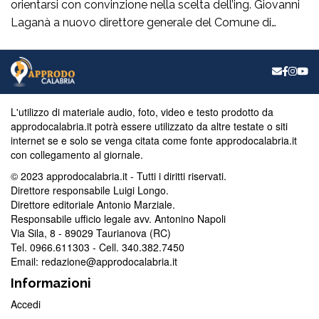
orientarsi con convinzione nella scelta dell’ing. Giovanni
Laganà a nuovo direttore generale del Comune di
Reggio in questa fase storica. Un manager di altissimo
profilo che avendo maturato con successo esperienze in
ruoli di alta responsabilità sia sul versante tecnico che in
quello amministrativo -contabile costituisce […]
L'utilizzo di materiale audio, foto, video e testo prodotto da
approdocalabria.it potrà essere utilizzato da altre testate o siti
internet se e solo se venga citata come fonte approdocalabria.it
con collegamento al giornale.
© 2023 approdocalabria.it - Tutti i diritti riservati.
Direttore responsabile Luigi Longo.
Direttore editoriale Antonio Marziale.
Responsabile ufficio legale avv. Antonino Napoli
Via Sila, 8 - 89029 Taurianova (RC)
Tel. 0966.611303 - Cell. 340.382.7450
Email: redazione@approdocalabria.it
Informazioni
Accedi