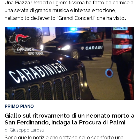
Una Piazza Umberto I gremitissima ha fatto da cornice a
una serata di grande musica e intensa emozione,
nell’ambito dell’evento “Grandi Concerti”, che ha visto
protagonista il Maestro Cettina Nicolosi, sul podio della
Grande Orchestra Sinfonica “Tosti” e del Coro Lirico
“Salecchi” Città di Chieti.Davanti a un pubblico numeroso
e partecipe, la musica ha conquistato […]
PRIMO PIANO
Giallo sul ritrovamento di un neonato morto a
San Ferdinando, indaga la Procura di Palmi
di
Giuseppe Larosa
Sono quelle notizie che gettano nello sconforto una