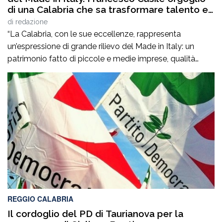
di una Calabria che sa trasformare talento e
competenze in valore”
di
redazione
“La Calabria, con le sue eccellenze, rappresenta
un’espressione di grande rilievo del Made in Italy: un
patrimonio fatto di piccole e medie imprese, qualità
artigiane, saperi produttivi, creatività e competenze
capaci di tradurre l’identità dei territori in valore
riconosciuto in Italia e all’estero”. Lo afferma
l’europarlamentare Giusi Princi, intervenuta all’incontro di
presentazione del libro “Realtà […]
REGGIO CALABRIA
Il cordoglio del PD di Taurianova per la