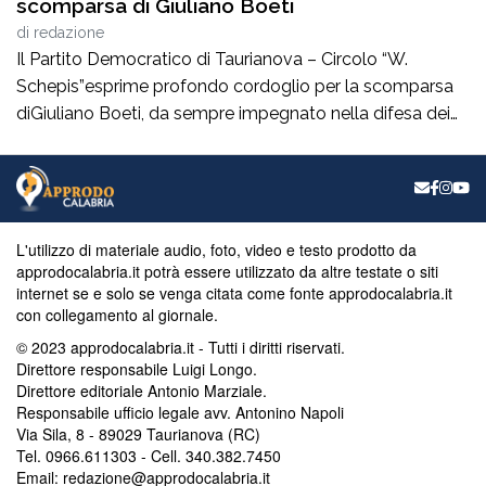
scomparsa di Giuliano Boeti
di
redazione
Il Partito Democratico di Taurianova – Circolo “W.
Schepis”esprime profondo cordoglio per la scomparsa
diGiuliano Boeti, da sempre impegnato nella difesa dei
valori democratici e antifascisti. Fondatore della sezione
ANPI di Taurianova e suo primo presidente,ha contribuito
con passione e coerenza alla vita civile e culturale della
nostra comunità, dedicando particolare attenzione alla
memoria storica […]
L'utilizzo di materiale audio, foto, video e testo prodotto da
approdocalabria.it potrà essere utilizzato da altre testate o siti
internet se e solo se venga citata come fonte approdocalabria.it
con collegamento al giornale.
© 2023 approdocalabria.it - Tutti i diritti riservati.
Direttore responsabile Luigi Longo.
Direttore editoriale Antonio Marziale.
Responsabile ufficio legale avv. Antonino Napoli
Via Sila, 8 - 89029 Taurianova (RC)
Tel. 0966.611303 - Cell. 340.382.7450
Email: redazione@approdocalabria.it