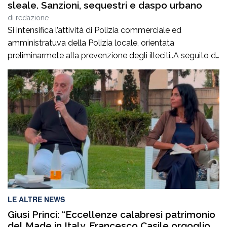
sleale. Sanzioni, sequestri e daspo urbano
di
redazione
Si intensifica l’attività di Polizia commerciale ed
amministratuva della Polizia locale, orientata
preliminarmete alla prevenzione degli illeciti..A seguito di
mirati servizi svolti negli ultimi giorni, anche su
segnalazione di alcune associazioni di categoria, la
Polizia Locale ha attenzionato le aree commerciali
cittadine al fine di prevenire e reprimere la vendita
abusiva o irregolare su area […]
LE ALTRE NEWS
Giusi Princi: “Eccellenze calabresi patrimonio
del Made in Italy. Francesco Casile orgoglio