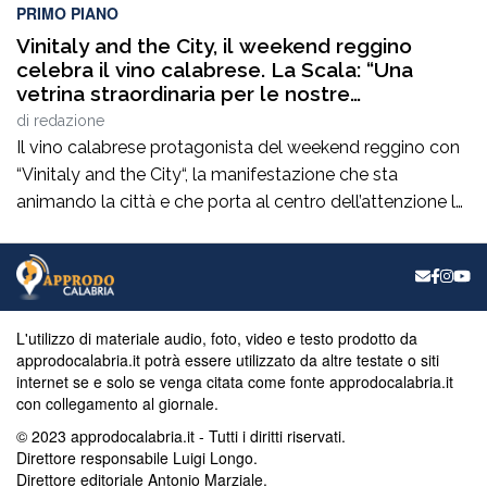
PRIMO PIANO
Vinitaly and the City, il weekend reggino
celebra il vino calabrese. La Scala: “Una
vetrina straordinaria per le nostre
eccellenze”
di
redazione
Il vino calabrese protagonista del weekend reggino con
“Vinitaly and the City“, la manifestazione che sta
animando la città e che porta al centro dell’attenzione le
eccellenze enologiche del territorio. Un appuntamento
che incrocia promozione, cultura, turismo e
valorizzazione delle produzioni locali e che raccoglie il
plauso del consigliere comunaleRocco La Scala. “È una
manifestazione […]
L'utilizzo di materiale audio, foto, video e testo prodotto da
approdocalabria.it potrà essere utilizzato da altre testate o siti
internet se e solo se venga citata come fonte approdocalabria.it
con collegamento al giornale.
© 2023 approdocalabria.it - Tutti i diritti riservati.
Direttore responsabile Luigi Longo.
Direttore editoriale Antonio Marziale.