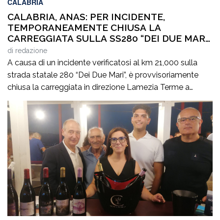
CALABRIA
CALABRIA, ANAS: PER INCIDENTE,
TEMPORANEAMENTE CHIUSA LA
CARREGGIATA SULLA SS280 “DEI DUE MARI”,
IN DIREZIONE LAMEZIA TERME
di
redazione
A causa di un incidente verificatosi al km 21,000 sulla
strada statale 280 “Dei Due Mari”, è provvisoriamente
chiusa la carreggiata in direzione Lamezia Terme a
Marcellinara (CZ). Il sinistro, le cui cause sono in corso di
accertamento, ha coinvolto un mezzo pesante e un
veicolo leggero provocando il ferimento di cinque
persone. Il traffico […]