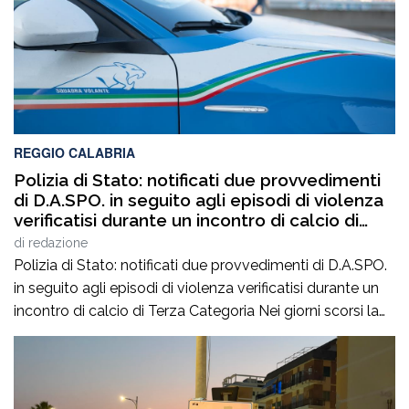
REGGIO CALABRIA
Polizia di Stato: notificati due provvedimenti
di D.A.SPO. in seguito agli episodi di violenza
verificatisi durante un incontro di calcio di
Terza Categoria
di
redazione
Polizia di Stato: notificati due provvedimenti di D.A.SPO.
in seguito agli episodi di violenza verificatisi durante un
incontro di calcio di Terza Categoria Nei giorni scorsi la
Polizia di Stato ha notificato due provvedimenti di
Divieto di Accesso alle Manifestazioni Sportive
(D.A.SPO.), emessi dalla Questura di Reggio Calabria alla
fine del mese di luglio, nei […]