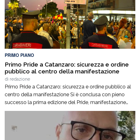
PRIMO PIANO
Primo Pride a Catanzaro: sicurezza e ordine
pubblico al centro della manifestazione
di
redazione
Primo Pride a Catanzaro: sicurezza e ordine pubblico al
centro della manifestazione Si è conclusa con pieno
successo la prima edizione del Pride, manifestazione
accompagnata da un ricco programma di eventi
collaterali, tra cui AperiPride, presentazioni di libri, incontri
culturali, dibattiti, talk e momenti di confronto ospitati a
Catanzaro, con interventi e riflessioni dedicati ai […]