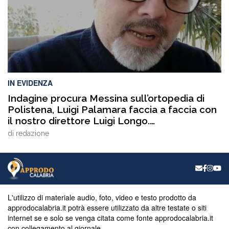
IN EVIDENZA
Indagine procura Messina sull’ortopedia di
Polistena, Luigi Palamara faccia a faccia con
il nostro direttore Luigi Longo.
VIDEOINTERVISTA
di
redazione
L'utilizzo di materiale audio, foto, video e testo prodotto da
approdocalabria.it potrà essere utilizzato da altre testate o siti
internet se e solo se venga citata come fonte approdocalabria.it
con collegamento al giornale.