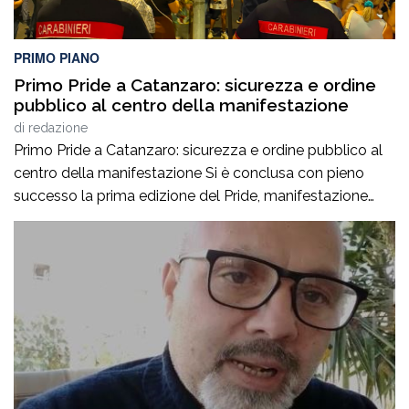
PRIMO PIANO
Primo Pride a Catanzaro: sicurezza e ordine
pubblico al centro della manifestazione
di
redazione
Primo Pride a Catanzaro: sicurezza e ordine pubblico al
centro della manifestazione Si è conclusa con pieno
successo la prima edizione del Pride, manifestazione
accompagnata da un ricco programma di eventi
collaterali, tra cui AperiPride, presentazioni di libri, incontri
culturali, dibattiti, talk e momenti di confronto ospitati a
Catanzaro, con interventi e riflessioni dedicati ai […]