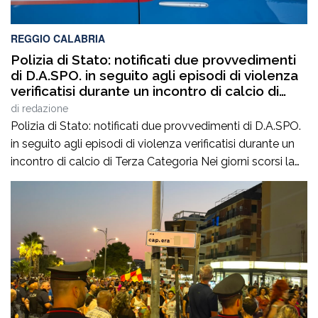
REGGIO CALABRIA
Polizia di Stato: notificati due provvedimenti
di D.A.SPO. in seguito agli episodi di violenza
verificatisi durante un incontro di calcio di
Terza Categoria
di
redazione
Polizia di Stato: notificati due provvedimenti di D.A.SPO.
in seguito agli episodi di violenza verificatisi durante un
incontro di calcio di Terza Categoria Nei giorni scorsi la
Polizia di Stato ha notificato due provvedimenti di
Divieto di Accesso alle Manifestazioni Sportive
(D.A.SPO.), emessi dalla Questura di Reggio Calabria alla
fine del mese di luglio, nei […]