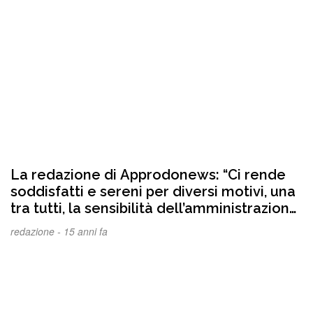
La redazione di Approdonews: “Ci rende
soddisfatti e sereni per diversi motivi, una
tra tutti, la sensibilità dell’amministrazione
a fatti così gravi da deturpare la
redazione -
15 anni fa
tranquillità e l’onore di una cittadina”