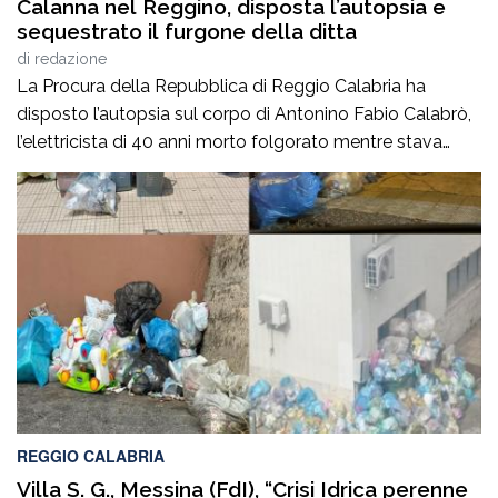
Calanna nel Reggino, disposta l’autopsia e
sequestrato il furgone della ditta
di
redazione
La Procura della Repubblica di Reggio Calabria ha
disposto l’autopsia sul corpo di Antonino Fabio Calabrò,
l’elettricista di 40 anni morto folgorato mentre stava
lavorando al montaggio delle luminarie nel comune
di Calanna. Le indagini, coordinate dalla Procura guidata
da Giuseppe Borrelli, sono affidate ai carabinieri, che
hanno proceduto anche al sequestro del furgone della
ditta privata per la quale lavorava […]
REGGIO CALABRIA
Villa S. G., Messina (FdI), “Crisi Idrica perenne