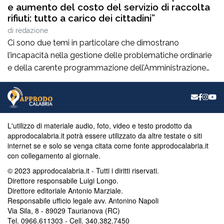
e aumento del costo del servizio di raccolta
rifiuti: tutto a carico dei cittadini”
di
redazione
Ci sono due temi in particolare che dimostrano
l’incapacità nella gestione delle problematiche ordinarie
e della carente programmazione dell’Amministrazione
Caminiti. Ci riferiamo evidentemente alla continua
carenza idrica in città che, indipendentemente dalle
risposte dentro e fuori il consiglio comunale, continua ad
essere oggetto di lamentele e di proteste dei cittadini, in
L'utilizzo di materiale audio, foto, video e testo prodotto da
diverse zone e quartieri, […]
approdocalabria.it potrà essere utilizzato da altre testate o siti
internet se e solo se venga citata come fonte approdocalabria.it
con collegamento al giornale.
© 2023 approdocalabria.it - Tutti i diritti riservati.
Direttore responsabile Luigi Longo.
Direttore editoriale Antonio Marziale.
Responsabile ufficio legale avv. Antonino Napoli
Via Sila, 8 - 89029 Taurianova (RC)
Tel. 0966.611303 - Cell. 340.382.7450