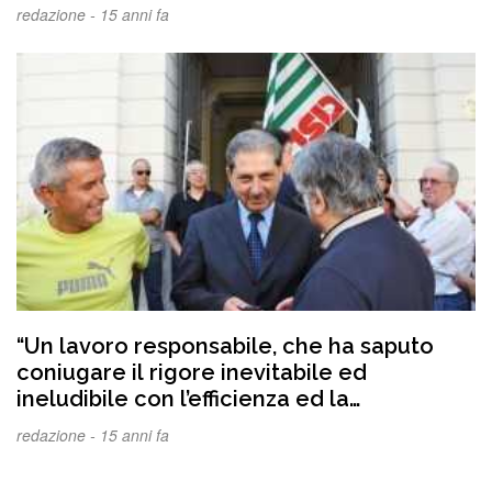
redazione -
15 anni fa
“Un lavoro responsabile, che ha saputo
coniugare il rigore inevitabile ed
ineludibile con l’efficienza ed la
produttività della spesa regionale”
redazione -
15 anni fa