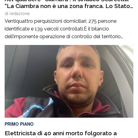
“La Ciambra non è una zona franca. Lo Stato
c’è e si vede”
di
redazione
Ventiquattro perquisizioni domiciliari, 275 persone
identificate e 139 veicoli controllati.È il bilancio
dell’imponente operazione di controllo del territorio
condotta il7 agosto nel quartiere Ciambra di Gioia Tauro,
nell’ambito di un servizio straordinario ad “Alto Impatto”
disposto per rafforzare la presenza delle istituzioni e
contrastare ogni forma di illegalità. Un’azione massiccia
e coordinata che ha visto […]
PRIMO PIANO
Elettricista di 40 anni morto folgorato a