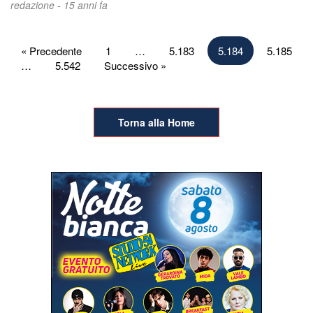
redazione -
15 anni fa
Paginazione
« Precedente
1
…
5.183
5.184
5.185
…
5.542
Successivo »
degli
articoli
Torna alla Home