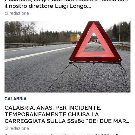
il nostro direttore Luigi Longo.
VIDEOINTERVISTA
di
redazione
CALABRIA
CALABRIA, ANAS: PER INCIDENTE,
TEMPORANEAMENTE CHIUSA LA
CARREGGIATA SULLA SS280 “DEI DUE MARI”,
IN DIREZIONE LAMEZIA TERME
di
redazione