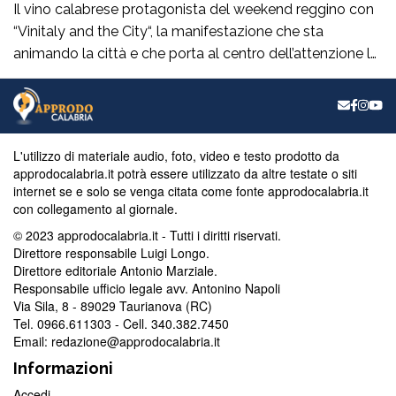
Il vino calabrese protagonista del weekend reggino con
“Vinitaly and the City“, la manifestazione che sta
animando la città e che porta al centro dell’attenzione le
eccellenze enologiche del territorio. Un appuntamento
che incrocia promozione, cultura, turismo e
valorizzazione delle produzioni locali e che raccoglie il
plauso del consigliere comunaleRocco La Scala. “È una
L'utilizzo di materiale audio, foto, video e testo prodotto da
manifestazione […]
approdocalabria.it potrà essere utilizzato da altre testate o siti
internet se e solo se venga citata come fonte approdocalabria.it
con collegamento al giornale.
© 2023 approdocalabria.it - Tutti i diritti riservati.
Direttore responsabile Luigi Longo.
Direttore editoriale Antonio Marziale.
Responsabile ufficio legale avv. Antonino Napoli
Via Sila, 8 - 89029 Taurianova (RC)
Tel. 0966.611303 - Cell. 340.382.7450
Email: redazione@approdocalabria.it
Informazioni
Accedi