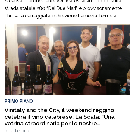
A causa di un incidente verificatosi al km 21,000 sulla
strada statale 280 “Dei Due Mari”, è provvisoriamente
chiusa la carreggiata in direzione Lamezia Terme a
Marcellinara (CZ). Il sinistro, le cui cause sono in corso di
accertamento, ha coinvolto un mezzo pesante e un
veicolo leggero provocando il ferimento di cinque
persone. Il traffico […]
PRIMO PIANO
Vinitaly and the City, il weekend reggino
celebra il vino calabrese. La Scala: “Una
vetrina straordinaria per le nostre
eccellenze”
di
redazione