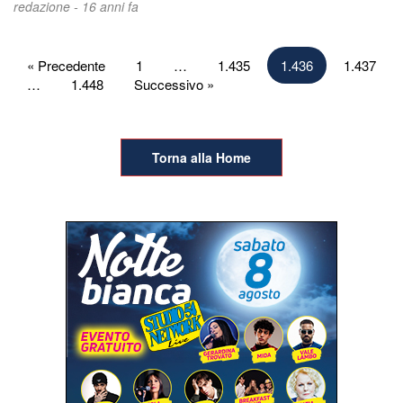
redazione -
16 anni fa
Paginazione
« Precedente
1
…
1.435
1.436
1.437
…
1.448
Successivo »
degli
articoli
Torna alla Home