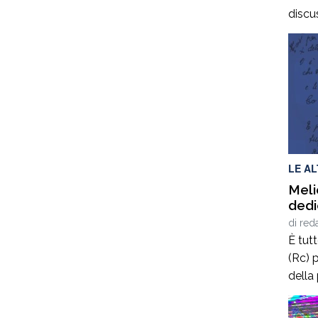
manc
discu
Fran
quello
diri
rispe
cura
paga
manca
Ieraci
ad es
pagar
LE A
Meli
dedi
di
red
È tut
(Rc) p
della
terrà 
delle