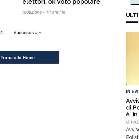
elettori, ok voto popolare
redazione -
14 anni fa
ULTI
4
Successivo »
Torna alla Home
IN EV
Avvi
di P
è in
uomo
di
red
sani
Avviso
dell
Polis