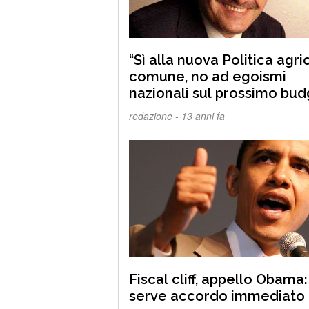
“Sì alla nuova Politica agri
comune, no ad egoismi
nazionali sul prossimo bud
redazione -
13 anni fa
Fiscal cliff, appello Obama:
serve accordo immediato