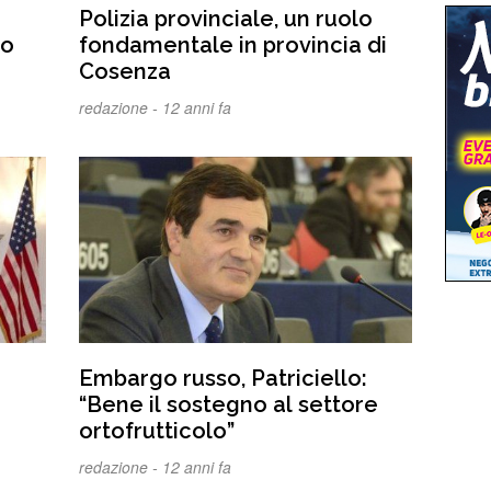
Polizia provinciale, un ruolo
to
fondamentale in provincia di
Cosenza
redazione -
12 anni fa
Embargo russo, Patriciello:
“Bene il sostegno al settore
ortofrutticolo”
redazione -
12 anni fa