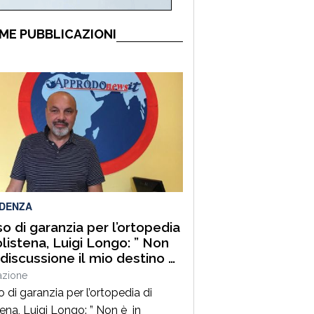
ME PUBBLICAZIONI
IDENZA
so di garanzia per l’ortopedia
olistena, Luigi Longo: ” Non
 discussione il mio destino di
, ma quello di salvare la
azione
tà pubblica ed il rispetto
 di garanzia per l’ortopedia di
e regole democratiche. Non
tena, Luigi Longo: ” Non è in