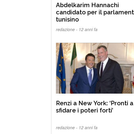
Abdelkarim Hannachi
candidato per il parlamen
tunisino
redazione -
12 anni fa
Renzi a New York: ‘Pronti a
sfidare i poteri forti’
redazione -
12 anni fa