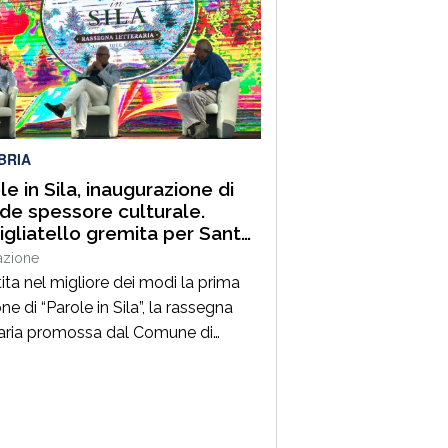
 che hanno portato nell’entroterra
rese autorevoli protagonisti della
a italiana e internazionale, anche
uest’annoLYRIKS – Laboratorio
isciplinare […]
BRIA
le in Sila, inaugurazione di
de spessore culturale.
gliatello gremita per Santo
frè e il Procuratore Aggiunto
azione
ano Musolino
ita nel migliore dei modi la prima
ne di “Parole in Sila”, la rassegna
raria promossa dal Comune di
ano della Sila e diretta dal
alista Pasquale Motta, che fino al 19
o porterà a Camigliatello Silano
 tra i più autorevoli protagonisti del