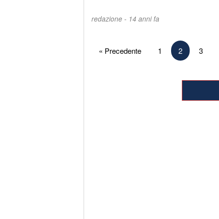
redazione -
14 anni fa
Paginazione
« Precedente
1
2
3
degli
articoli