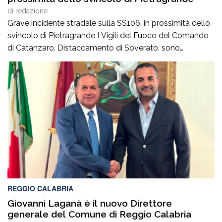
di
redazione
Grave incidente stradale sulla SS106, in prossimità dello
svincolo di Pietragrande I Vigili del Fuoco del Comando
di Catanzaro, Distaccamento di Soverato, sono
intervenuti sulla SS106, in prossimità dello svincolo per la
località Pietragrande, per un grave incidente stradale che
ha coinvolto una Fiat Panda, un’Audi e una
motocicletta.Nel sinistro ha perso la vita il […]
REGGIO CALABRIA
Giovanni Laganà è il nuovo Direttore
generale del Comune di Reggio Calabria