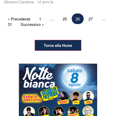
Giovanni Cardona -
10 anni fa
Paginazione
« Precedente
1
…
25
26
27
…
31
Successivo »
degli
articoli
Torna alla Home