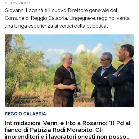
di
redazione
Giovanni Laganà è il nuovo Direttore generale del
Comune di Reggio Calabria. L’ingegnere, reggino, vanta
una lunga esperienza ai vertici della pubblica
amministrazione e della gestione delle infrastrutture in
Calabria ed in Sicilia. È stato Vice Direttore regionale
Anas Sicilia, Capo Compartimento Anas Calabria,
Direttore generale della Regione Calabria e Direttore
generale della ItalConsult Spa, […]
REGGIO CALABRIA
Intimidazioni, Verini e Irto a Rosarno: “Il Pd al
fianco di Patrizia Rodi Morabito. Gli
imprenditori e i lavoratori onesti non posso