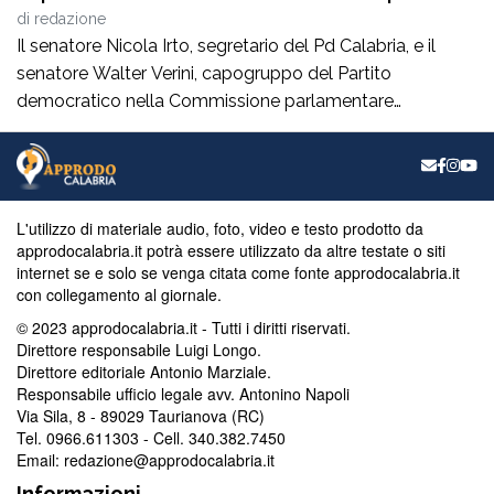
essere lasciati da soli”
di
redazione
Il senatore Nicola Irto, segretario del Pd Calabria, e il
senatore Walter Verini, capogruppo del Partito
democratico nella Commissione parlamentare
Antimafia, hanno fatto visita a Patrizia Rodi Morabito,
imprenditrice agricola di Rosarno (Rc) la cui azienda è
stata più volte colpita da incendi, furti e danneggiamenti.
L’ultimo grave episodio si è verificato nei giorni scorsi […]
L'utilizzo di materiale audio, foto, video e testo prodotto da
approdocalabria.it potrà essere utilizzato da altre testate o siti
internet se e solo se venga citata come fonte approdocalabria.it
con collegamento al giornale.
© 2023 approdocalabria.it - Tutti i diritti riservati.
Direttore responsabile Luigi Longo.
Direttore editoriale Antonio Marziale.
Responsabile ufficio legale avv. Antonino Napoli
Via Sila, 8 - 89029 Taurianova (RC)
Tel. 0966.611303 - Cell. 340.382.7450
Email: redazione@approdocalabria.it
Informazioni