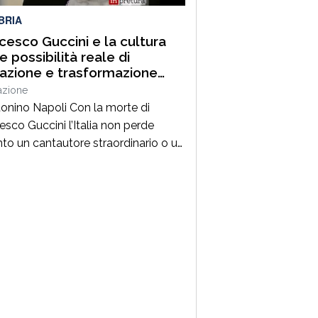
BRIA
cesco Guccini e la cultura
 possibilità reale di
razione e trasformazione
ale
azione
tonino Napoli Con la morte di
esco Guccini l’Italia non perde
nto un cantautore straordinario o un
 della musica ma, per la mia
zione cresciuta nella sinistra degli
Ottanta e Novanta, se ne va un
ico riferimento culturale, uno di
maestri che hanno insegnato a
re prima ancora che a cantare. […]