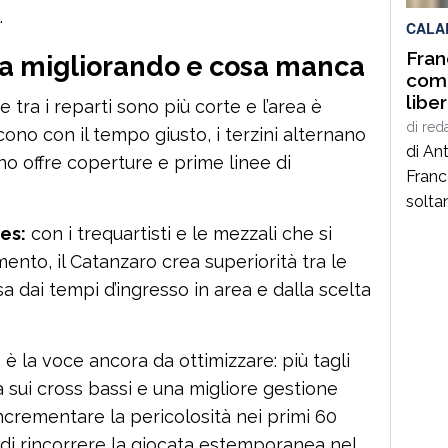
.
CALA
Fran
ta migliorando e cosa manca
come
libe
e tra i reparti sono più corte e l’area è
soci
di
red
cono con il tempo giusto, i terzini alternano
di An
o offre coperture e prime linee di
Franc
solta
poeta
es:
con i trequartisti e le mezzali che si
genera
imento, il Catanzaro crea superiorità tra le
anni 
ssa dai tempi d’ingresso in area e dalla scelta
autent
quei 
pensa
:
è la voce ancora da ottimizzare: più tagli
a sui cross bassi e una migliore gestione
Incrementare la pericolosità nei primi 60
 di rincorrere la giocata estemporanea nel