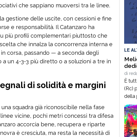
ociativi che sappiano muoversi tra le linee.
 gestione delle uscite, con cessioni e fine
orse e responsabilità. Il Catanzaro ha
o su più profili complementari piuttosto che
 scelta che innalza la concorrenza interna e
LE A
 in corsa, passando — a seconda degli
Meli
 a un 4-3-3 più diretto o a soluzioni a tre in
dedi
di
red
È tut
egnali di solidità e margini
(Rc) p
della
terrà 
i una squadra già riconoscibile nella fase
delle
linee vicine, pochi metri concessi tra difesa
2025,
nzaro accorcia bene, recupera e riparte
calab
novra è cresciuta, ma resta la necessità di
cultur