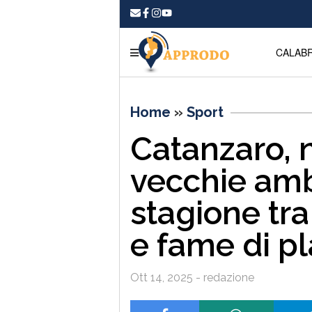
CALABR
Home
»
Sport
Catanzaro, 
vecchie ambi
stagione tra
e fame di pl
Ott 14, 2025 - redazione