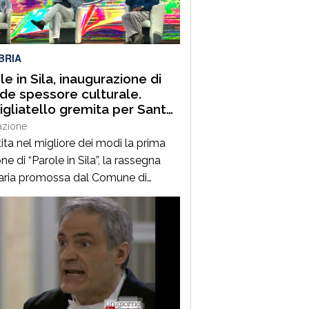
uest’annoLYRIKS – Laboratorio
isciplinare […]
BRIA
le in Sila, inaugurazione di
de spessore culturale.
gliatello gremita per Santo
frè e il Procuratore Aggiunto
azione
ano Musolino
ita nel migliore dei modi la prima
ne di “Parole in Sila”, la rassegna
raria promossa dal Comune di
ano della Sila e diretta dal
alista Pasquale Motta, che fino al 19
o porterà a Camigliatello Silano
 tra i più autorevoli protagonisti del
ama culturale e istituzionale
no. Nella splendida cornice di Piazza