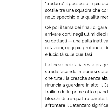
“tradurre” il possesso in più occ
sottile tra una squadra che con
nello specchio e la qualità med
C’è poi il tema dei finali di gar
arrivare corti negli ultimi diec
su dettagli — una palla inattiv
rotazioni, oggi più profonde, 
e lucidità sulle due fasi.
La linea societaria resta pragma
strada facendo, misurarsi stabi
che tuteli la crescita senza a
rinuncia a guardare in alto: il
traffico delle prime otto quando
blocchi di tre-quattro partite
affrontare il Catanzaro signifi