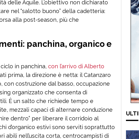
tà delle Aquile. L’obiettivo non dichiarato
are nel “salotto buono” della cadetteria:
orsa alla post-season, più che
menti: panchina, organico e
 ciclo in panchina,
con l’arrivo di Alberto
olati prima, la direzione è netta: il Catanzaro
o, con costruzione dal basso, occupazione
ssing organizzato che consenta di
tili. È un salto che richiede tempo e
lite, mezzali capaci di alternare conduzione
ULTI
enire dentro” per liberare il corridoio al
chi d’organico estivi sono serviti soprattutto
ri abili nell’uscita corta, centrocampisti di