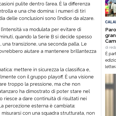
asioni pulite dentro l’area. È la differenza
per q
Interd
trolla e una che domina: i numeri di tiri
ia delle conclusioni sono l’indice da alzare.
CALA
a: l’intensità va modulata per evitare di
Paro
gran
i minuti, quando la Serie B si decide spesso
Cami
a, una transizione, una seconda palla. Le
Giof
di
red
dovrebbero aiutare a mantenere brillantezza
Stef
È part
edizio
lette
tica: mettere in sicurezza la classifica e,
Spezz
lmente con il gruppo playoff. È una visione
giorn
lzare troppo la pressione, ma che non
agost
 Catanzaro ha dimostrato di poter stare nel
alcuni
 riesce a dare continuità di risultati nei
panor
. La percezione esterna è cambiata:
italia
[…]
ca misurarsi con una squadra strutturata, non