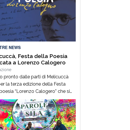
LTRE NEWS
cuccà, Festa della Poesia
cata a Lorenzo Calogero
azione
to pronto dalle parti di Melicuccà
er la terza edizione della Festa
 poesia “Lorenzo Calogero” che si
dal 6 all’11 agosto. Dopo il successo
 prime due edizioni, nel 2024 e nel
 che hanno portato nell’entroterra
rese autorevoli protagonisti della
a italiana e internazionale, anche