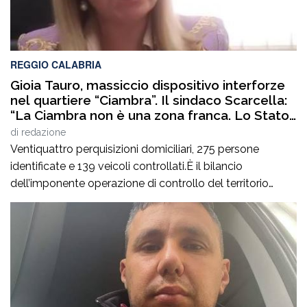
REGGIO CALABRIA
Gioia Tauro, massiccio dispositivo interforze
nel quartiere “Ciambra”. Il sindaco Scarcella:
“La Ciambra non è una zona franca. Lo Stato
c’è e si vede”
di
redazione
Ventiquattro perquisizioni domiciliari, 275 persone
identificate e 139 veicoli controllati.È il bilancio
dell’imponente operazione di controllo del territorio
condotta il7 agosto nel quartiere Ciambra di Gioia Tauro,
nell’ambito di un servizio straordinario ad “Alto Impatto”
disposto per rafforzare la presenza delle istituzioni e
contrastare ogni forma di illegalità. Un’azione massiccia
e coordinata che ha visto […]