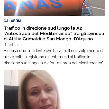
CALABRIA
Traffico in direzione sud lungo la A2
“Autostrada del Mediterraneo” tra gli svincoli
di Altilia Grimaldi e San Mango D’Aquino
di
redazione
A causa di un incidente che ha visto il coinvolgimento di
tre veicoli, si registrano rallentamenti al traffico in
direzione sud lungo la A2 “Autostrada del Mediterraneo”,
nel tratto compreso tra gli svincoli di Altilia Grimaldi (CS)
e San Mango D’Aquino (CZ). Sul posto è intervenuto il
personale Anas, il 118 e il soccorso meccanico […]