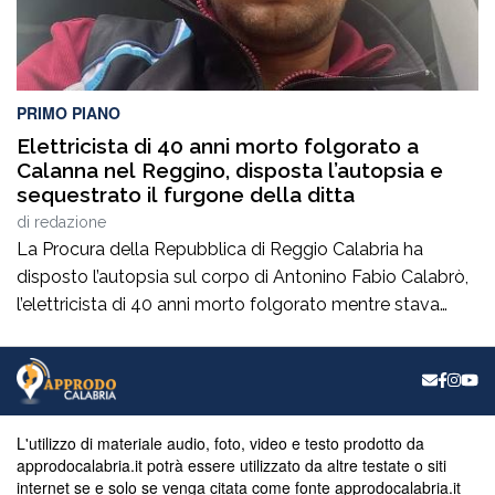
PRIMO PIANO
Elettricista di 40 anni morto folgorato a
Calanna nel Reggino, disposta l’autopsia e
sequestrato il furgone della ditta
di
redazione
La Procura della Repubblica di Reggio Calabria ha
disposto l’autopsia sul corpo di Antonino Fabio Calabrò,
l’elettricista di 40 anni morto folgorato mentre stava
lavorando al montaggio delle luminarie nel comune
di Calanna. Le indagini, coordinate dalla Procura guidata
da Giuseppe Borrelli, sono affidate ai carabinieri, che
hanno proceduto anche al sequestro del furgone della
ditta privata per la quale lavorava […]
L'utilizzo di materiale audio, foto, video e testo prodotto da
approdocalabria.it potrà essere utilizzato da altre testate o siti
internet se e solo se venga citata come fonte approdocalabria.it