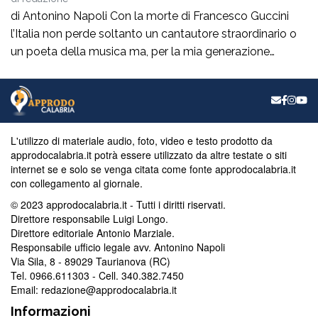
di Antonino Napoli Con la morte di Francesco Guccini
l’Italia non perde soltanto un cantautore straordinario o
un poeta della musica ma, per la mia generazione
cresciuta nella sinistra degli anni Ottanta e Novanta, se
ne va un autentico riferimento culturale, uno di quei
maestri che hanno insegnato a pensare prima ancora
che a cantare. […]
L'utilizzo di materiale audio, foto, video e testo prodotto da
approdocalabria.it potrà essere utilizzato da altre testate o siti
internet se e solo se venga citata come fonte approdocalabria.it
con collegamento al giornale.
© 2023 approdocalabria.it - Tutti i diritti riservati.
Direttore responsabile Luigi Longo.
Direttore editoriale Antonio Marziale.
Responsabile ufficio legale avv. Antonino Napoli
Via Sila, 8 - 89029 Taurianova (RC)
Tel. 0966.611303 - Cell. 340.382.7450
Email: redazione@approdocalabria.it
Informazioni