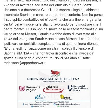
riferisce l’avv. Vito Russo, uno dei difensori di Sabrina Misseri, la
22enne di Avetrana accusata dell’omicidio di Sarah Scazzi.
”Insieme alla dottoressa Gimelli – fa sapere il legale – abbiamo
incontrato Sabrina in carcere per portarle conforto. Non ha perso
il suo spirito combattivo ed e’ convinta che alla fine emergera’ la
verita’. Lei e’ innocente e stiamo lavorando per dimostrare che il
padre mente”. Russo non da’ molto peso alla testimonianza di un
vicino di casa Misseri, il quale avrebbe detto di aver visto alle
13.45 del 26 agosto Sarah vicino a casa Misseri, il che farebbe
ipotizzare un omicidio compiuto prima di quanto finora ritenuto.
”E’ una testimonianza come un’altra – spiega il difensore di
Sabrina all’ANSA – che non trova riscontro e che invece da’
spazio a una serie di congetture. Noi ci basiamo sui fatti”.
redazione@approdonews.it