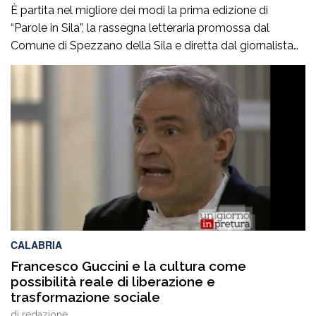
È partita nel migliore dei modi la prima edizione di
“Parole in Sila”, la rassegna letteraria promossa dal
Comune di Spezzano della Sila e diretta dal giornalista
Pasquale Motta, che fino al 19 agosto porterà a
Camigliatello Silano alcuni tra i più autorevoli
protagonisti del panorama culturale e istituzionale
italiano. Nella splendida cornice di Piazza […]
CALABRIA
Francesco Guccini e la cultura come
possibilità reale di liberazione e
trasformazione sociale
di
redazione