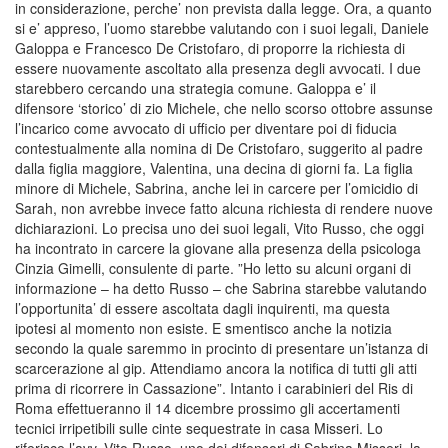
in considerazione, perche’ non prevista dalla legge. Ora, a quanto
si e’ appreso, l’uomo starebbe valutando con i suoi legali, Daniele
Galoppa e Francesco De Cristofaro, di proporre la richiesta di
essere nuovamente ascoltato alla presenza degli avvocati. I due
starebbero cercando una strategia comune. Galoppa e’ il
difensore ‘storico’ di zio Michele, che nello scorso ottobre assunse
l’incarico come avvocato di ufficio per diventare poi di fiducia
contestualmente alla nomina di De Cristofaro, suggerito al padre
dalla figlia maggiore, Valentina, una decina di giorni fa. La figlia
minore di Michele, Sabrina, anche lei in carcere per l’omicidio di
Sarah, non avrebbe invece fatto alcuna richiesta di rendere nuove
dichiarazioni. Lo precisa uno dei suoi legali, Vito Russo, che oggi
ha incontrato in carcere la giovane alla presenza della psicologa
Cinzia Gimelli, consulente di parte. ”Ho letto su alcuni organi di
informazione – ha detto Russo – che Sabrina starebbe valutando
l’opportunita’ di essere ascoltata dagli inquirenti, ma questa
ipotesi al momento non esiste. E smentisco anche la notizia
secondo la quale saremmo in procinto di presentare un’istanza di
scarcerazione al gip. Attendiamo ancora la notifica di tutti gli atti
prima di ricorrere in Cassazione”. Intanto i carabinieri del Ris di
Roma effettueranno il 14 dicembre prossimo gli accertamenti
tecnici irripetibili sulle cinte sequestrate in casa Misseri. Lo