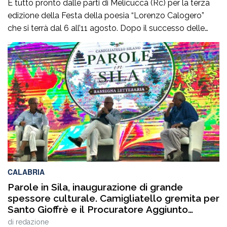
È tutto pronto dalle parti di Melicuccà (Rc) per la terza
edizione della Festa della poesia “Lorenzo Calogero”
che si terrà dal 6 all’11 agosto. Dopo il successo delle
prime due edizioni, nel 2024 e nel 2025, che hanno
portato nell’entroterra calabrese autorevoli protagonisti
della cultura italiana e internazionale, anche per
quest’annoLYRIKS – Laboratorio Interdisciplinare […]
CALABRIA
Parole in Sila, inaugurazione di grande
spessore culturale. Camigliatello gremita per
Santo Gioffrè e il Procuratore Aggiunto
Stefano Musolino
di
redazione