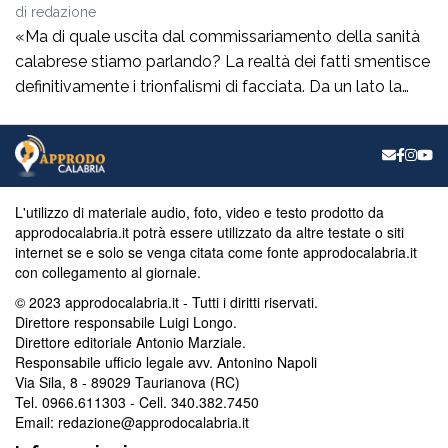
le tante ombre sui bilanci del comparto
di
redazione
sanitario”
«Ma di quale uscita dal commissariamento della sanità
calabrese stiamo parlando? La realtà dei fatti smentisce
definitivamente i trionfalismi di facciata. Da un lato la
Corte dei Conti esprime un parere di non luogo a
pronuncia, dichiarando di non avere la competenza per
esprimersi. Dall’altro lato, lo stesso ministro Schillaci,
interrogato sul tema, dichiara di […]
L'utilizzo di materiale audio, foto, video e testo prodotto da
approdocalabria.it potrà essere utilizzato da altre testate o siti
internet se e solo se venga citata come fonte approdocalabria.it
con collegamento al giornale.
© 2023 approdocalabria.it - Tutti i diritti riservati.
Direttore responsabile Luigi Longo.
Direttore editoriale Antonio Marziale.
Responsabile ufficio legale avv. Antonino Napoli
Via Sila, 8 - 89029 Taurianova (RC)
Tel. 0966.611303 - Cell. 340.382.7450
Email: redazione@approdocalabria.it