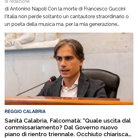
di
redazione
di Antonino Napoli Con la morte di Francesco Guccini
l’Italia non perde soltanto un cantautore straordinario o
un poeta della musica ma, per la mia generazione
cresciuta nella sinistra degli anni Ottanta e Novanta, se
ne va un autentico riferimento culturale, uno di quei
maestri che hanno insegnato a pensare prima ancora
che a cantare. […]
REGGIO CALABRIA
Sanità Calabria, Falcomatà: “Quale uscita dal
commissariamento? Dal Governo nuovo
piano di rientro triennale. Occhiuto chiarisca