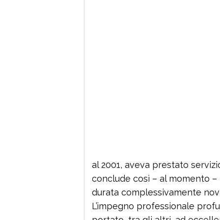
al 2001, aveva prestato serviz
conclude così – al momento – 
durata complessivamente nove
L’impegno professionale profus
portato, tra gli altri, ad eccelle