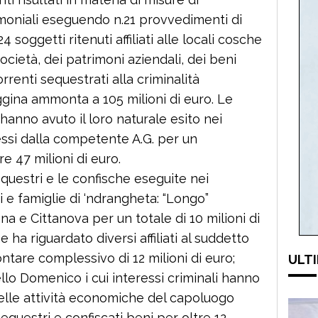
moniali eseguendo n.21 provvedimenti di
 soggetti ritenuti affiliati alle locali cosche
società, dei patrimoni aziendali, dei beni
rrenti sequestrati alla criminalità
ggina ammonta a 105 milioni di euro. Le
hanno avuto il loro naturale esito nei
ssi dalla competente A.G. per un
 47 milioni di euro.
equestri e le confische eseguite nei
 e famiglie di ‘ndrangheta: “Longo”
a e Cittanova per un totale di 10 milioni di
 ha riguardato diversi affiliati al suddetto
tare complessivo di 12 milioni di euro;
ULTI
lo Domenico i cui interessi criminali hanno
elle attività economiche del capoluogo
sequestri e confiscati beni per oltre 12