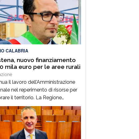
IO CALABRIA
stena, nuovo finanziamento
50 mila euro per le aree rurali
azione
nua il lavoro dell’Amministrazione
ale nel reperimento di risorse per
rare il territorio. La Regione
ia ha finanziato il progetto
ntato dal Comune di Polistena
mbito dei piani per
astrutturazione delle aree rurali, con
ntributo di 150.000 euro.