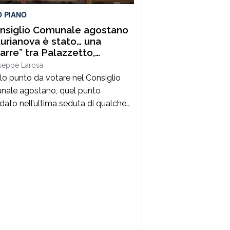
O PIANO
onsiglio Comunale agostano
aurianova è stato… una
arre” tra Palazzetto,
fori e riscossione tributi. E
seppe Larosa
 male che era un solo
lo punto da votare nel Consiglio
o!
ale agostano, quel punto
dato nell’ultima seduta di qualche
 fa. Si tratta della “Salvaguardia
 equilibri e assestamento generale
ancio- Esercizio 2026”. Ma è sulla
sione nei “preliminari” che si gioca
tita principale anche se il
ento da approvare è di estrema
tanza per la […]