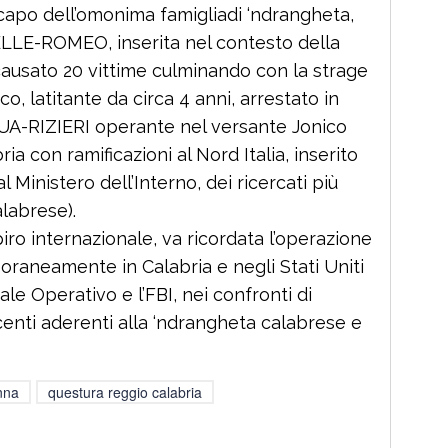
,capo dell’omonima famigliadi ‘ndrangheta,
PELLE-ROMEO, inserita nel contesto della
causato 20 vittime culminando con la strage
o, latitante da circa 4 anni, arrestato in
 CUA-RIZIERI operante nel versante Jonico
ia con ramificazioni al Nord Italia, inserito
l Ministero dell’Interno, dei ricercati più
alabrese).
piro internazionale, va ricordata l’operazione
aneamente in Calabria e negli Stati Uniti
ale Operativo e l’FBI, nei confronti di
centi aderenti alla ‘ndrangheta calabrese e
nna
questura reggio calabria