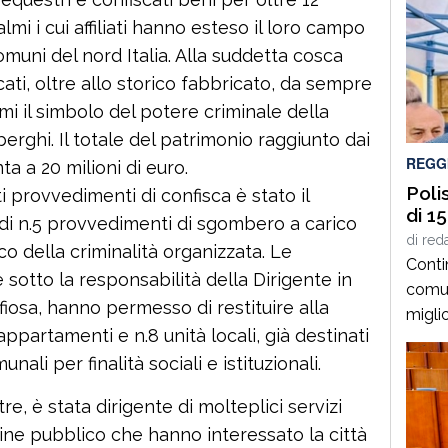
almi i cui affiliati hanno esteso il loro campo
comuni del nord Italia. Alla suddetta cosca
cati, oltre allo storico fabbricato, da sempre
i il simbolo del potere criminale della
erghi. Il totale del patrimonio raggiunto dai
REGG
 a 20 milioni di euro.
Poli
ati provvedimenti di confisca è stato il
di 1
di n.5 provvedimenti di sgombero a carico
di
red
co della criminalità organizzata. Le
Conti
sotto la responsabilità della Dirigente in
comun
fiosa, hanno permesso di restituire alla
miglio
 appartamenti e n.8 unità locali, già destinati
Calabr
ali per finalità sociali e istituzionali.
prese
nell’a
re, è stata dirigente di molteplici servizi
l’infr
dine pubblico che hanno interessato la città
un co