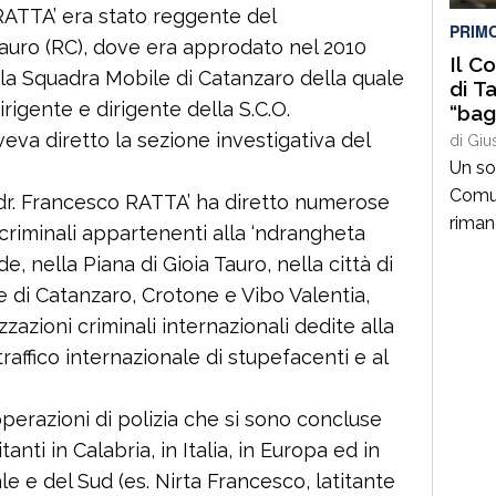
 RATTA’ era stato reggente del
PRIM
 Tauro (RC), dove era approdato nel 2010
Il C
 la Squadra Mobile di Catanzaro della quale
di T
rigente e dirigente della S.C.O.
“bag
sema
aveva diretto la sezione investigativa del
di
Giu
meno
Un so
punt
Comun
l dr. Francesco RATTA’ ha diretto numerose
riman
 criminali appartenenti alla ‘ndrangheta
giorno
, nella Piana di Gioia Tauro, nella città di
degli
e di Catanzaro, Crotone e Vibo Valentia,
di bil
zazioni criminali internazionali dedite alla
discus
traffico internazionale di stupefacenti e al
la par
docum
impor
perazioni di polizia che si sono concluse
tanti in Calabria, in Italia, in Europa ed in
le e del Sud (es. Nirta Francesco, latitante