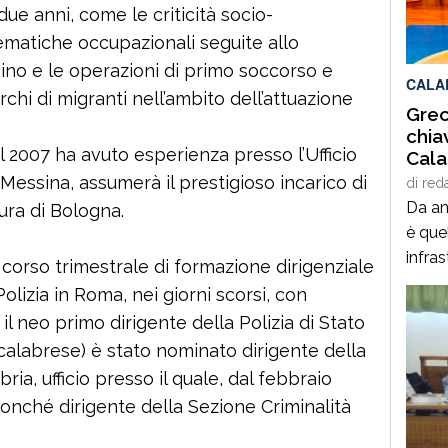
due anni, come le criticità socio-
L’int
Balda
matiche occupazionali seguite allo
adiac
no e le operazioni di primo soccorso e
CALA
di am
hi di migranti nell’ambito dell’attuazione
Grec
chia
l 2007 ha avuto esperienza presso l’Ufficio
Cala
Fly”
Messina, assumerà il prestigioso incarico di
di
red
Da ann
ura di Bologna.
è quel
infra
 corso trimestrale di formazione dirigenziale
gener
olizia in Roma, nei giorni scorsi, con
ridur
il neo primo dirigente della Polizia di Stato
ha pe
calabrese) è stato nominato dirigente della
Sibari
ia, ufficio presso il quale, dal febbraio
patrim
nonché dirigente della Sezione Criminalità
storic
cultur