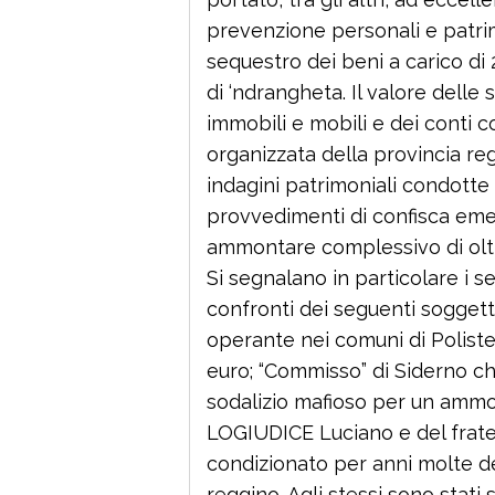
prevenzione personali e patri
sequestro dei beni a carico di 24
di ‘ndrangheta. Il valore delle 
immobili e mobili e dei conti co
organizzata della provincia re
indagini patrimoniali condotte 
provvedimenti di confisca eme
ammontare complessivo di oltre
Si segnalano in particolare i s
confronti dei seguenti soggetti
operante nei comuni di Polisten
euro; “Commisso” di Siderno che
sodalizio mafioso per un ammon
LOGIUDICE Luciano e del fratel
condizionato per anni molte d
reggino. Agli stessi sono stati 