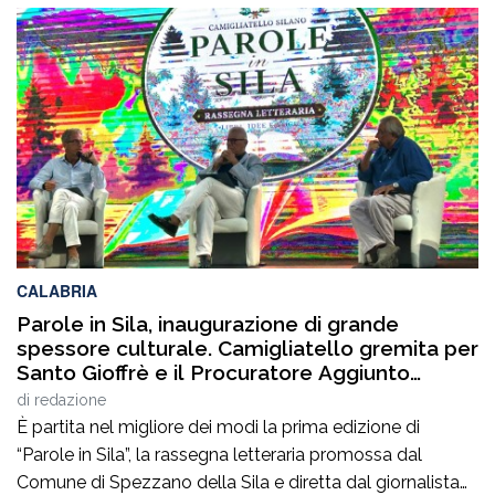
prime due edizioni, nel 2024 e nel 2025, che hanno
portato nell’entroterra calabrese autorevoli protagonisti
della cultura italiana e internazionale, anche per
quest’annoLYRIKS – Laboratorio Interdisciplinare […]
CALABRIA
Parole in Sila, inaugurazione di grande
spessore culturale. Camigliatello gremita per
Santo Gioffrè e il Procuratore Aggiunto
Stefano Musolino
di
redazione
È partita nel migliore dei modi la prima edizione di
“Parole in Sila”, la rassegna letteraria promossa dal
Comune di Spezzano della Sila e diretta dal giornalista