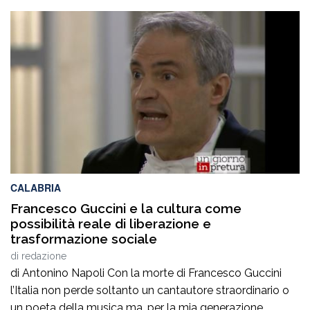
Pasquale Motta, che fino al 19 agosto porterà a
Camigliatello Silano alcuni tra i più autorevoli
protagonisti del panorama culturale e istituzionale
italiano. Nella splendida cornice di Piazza […]
CALABRIA
Francesco Guccini e la cultura come
possibilità reale di liberazione e
trasformazione sociale
di
redazione
di Antonino Napoli Con la morte di Francesco Guccini
l’Italia non perde soltanto un cantautore straordinario o
un poeta della musica ma, per la mia generazione