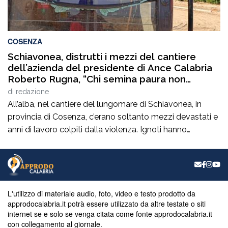
COSENZA
Schiavonea, distrutti i mezzi del cantiere
dell’azienda del presidente di Ance Calabria
Roberto Rugna, “Chi semina paura non
fermerà il lavoro onesto”
di
redazione
All’alba, nel cantiere del lungomare di Schiavonea, in
provincia di Cosenza, c’erano soltanto mezzi devastati e
anni di lavoro colpiti dalla violenza. Ignoti hanno
distrutto nella notte tutti i mezzi operativi dell’Italiana
Gas S.r.l., l’azienda guidata dal presidente di Ance
Calabria, Roberto Rugna, impegnata nei lavori di
convogliamento delle acque bianche. Un gesto che va
[…]
L'utilizzo di materiale audio, foto, video e testo prodotto da
approdocalabria.it potrà essere utilizzato da altre testate o siti
internet se e solo se venga citata come fonte approdocalabria.it
con collegamento al giornale.