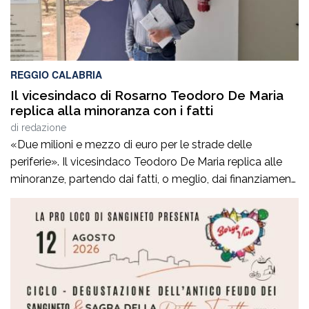
REGGIO CALABRIA
Il vicesindaco di Rosarno Teodoro De Maria
replica alla minoranza con i fatti
di
redazione
«Due milioni e mezzo di euro per le strade delle
periferie». Il vicesindaco Teodoro De Maria replica alle
minoranze, partendo dai fatti, o meglio, dai finanziamenti
ministeriali ottenuti. «Le minoranze continuano a
criticare, ma noi rispondiamo con le carte in mano e con i
soldi già ottenuti e disponibili per essere investiti sul
territorio», afferma […]