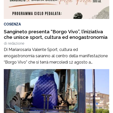
COSENZA
Sangineto presenta “Borgo Vivo”, l’iniziativa
che unisce sport, cultura ed enogastronomia
di
redazione
Di Mariarosaria Valente Sport, cultura ed
enogastronomia saranno al centro della manifestazione
“Borgo Vivo” che si terrà mercoledì 12 agosto a
Sangineto, nel cosentino. L’evento, promosso dalla
locale Peo Loco e frutto di una significativa sinergia tra
Istituzioni locali e regionali, unirà la Ciclo-Degustazione
dell’Antico Feudo dei Sangineto alla diciottesima
edizione della Sagra della Pitta […]