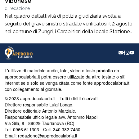
Vibonese
di
redazione
Nel quadro dell’attività di polizia giudiziaria svolta a
seguito del grave sinistro stradale verificatosi il 2 agosto
nel comune di Zungri, i Carabinieri della locale Stazione
hanno tratto in arresto, nella quasi flagranza di reato, un
43enne di nazionalità rumena, residente a Zungri. L’uomo
è ritenuto, allo stato degli accertamenti, responsabile del
reato di omicidio […]
L'utilizzo di materiale audio, foto, video e testo prodotto da
approdocalabria.it potrà essere utilizzato da altre testate o siti
internet se e solo se venga citata come fonte approdocalabria.it
con collegamento al giornale.
© 2023 approdocalabria.it - Tutti i diritti riservati.
Direttore responsabile Luigi Longo.
Direttore editoriale Antonio Marziale.
Responsabile ufficio legale avv. Antonino Napoli
Via Sila, 8 - 89029 Taurianova (RC)
Tel. 0966.611303 - Cell. 340.382.7450
Email: redazione@approdocalabria.it