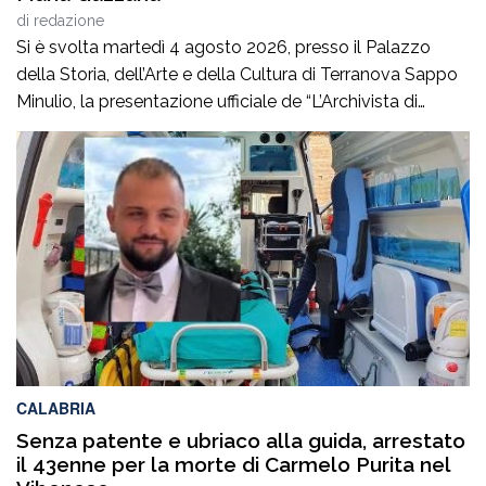
di
redazione
Si è svolta martedì 4 agosto 2026, presso il Palazzo
della Storia, dell’Arte e della Cultura di Terranova Sappo
Minulio, la presentazione ufficiale de “L’Archivista di
poesie”, secondo romanzo del giovane scrittore Carmelo
Maria Gazzana.La serata ha rappresentato un
importante momento d’incontro tra letteratura, arte e
territorio, offrendo al pubblico l’opportunità di conoscere
più da […]
CALABRIA
Senza patente e ubriaco alla guida, arrestato
il 43enne per la morte di Carmelo Purita nel